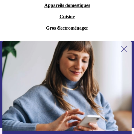
Appareils domestiques
Cuisine
Gros électroménager
Recevoir offres et infos de refurbed
par mail
Ne manquez plus aucune offre.
S'inscrire
Retrouvez les informations sur l'utilisation des données personnelles
dans notre
politique de confidentialité
.