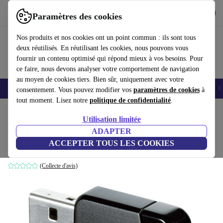
Télécharger l'application
Télécharger
Paramètres des cookies
Utilisez refurbed rapidement et facilement
Nos produits et nos cookies ont un point commun : ils sont tous
deux réutilisés. En réutilisant les cookies, nous pouvons vous
fournir un contenu optimisé qui répond mieux à vos besoins. Pour
ce faire, nous devons analyser votre comportement de navigation
au moyen de cookies tiers. Bien sûr, uniquement avec votre
Smartphones
Laptops
Tablettes
Montres connectées
Accessoires
C
consentement. Vous pouvez modifier vos
paramètres de cookies
à
tout moment. Lisez notre
politique de confidentialité
.
Accueil
Produits
Accessoires
Accessoires Ordinateur
Utilisation limitée
ADAPTER
D-Link DWA-171
ACCEPTER TOUS LES COOKIES
Noir
(Collecte d'avis)