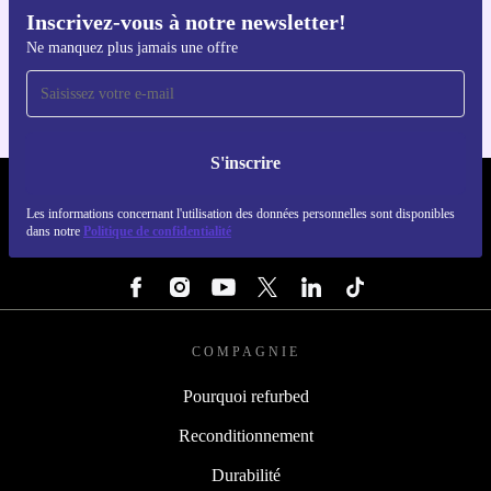
Inscrivez-vous à notre newsletter!
Téléchargez l'application refurbed
Ne manquez plus jamais une offre
Pour iOS et Android
S'inscrire
REFURBED LUXEMBOURG - RETHINK NEW.
Les informations concernant l'utilisation des données personnelles sont disponibles
dans notre
Politique de confidentialité
SUIVEZ-NOUS
COMPAGNIE
Pourquoi refurbed
Reconditionnement
Durabilité