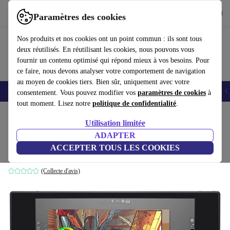
Télécharger l'application
Télécharger
Paramètres des cookies
Utilisez refurbed rapidement et facilement
Nos produits et nos cookies ont un point commun : ils sont tous
deux réutilisés. En réutilisant les cookies, nous pouvons vous
fournir un contenu optimisé qui répond mieux à vos besoins. Pour
ce faire, nous devons analyser votre comportement de navigation
au moyen de cookies tiers. Bien sûr, uniquement avec votre
Smartphones
Laptops
Tablettes
Montres connectées
Accessoires
C
consentement. Vous pouvez modifier vos
paramètres de cookies
à
tout moment. Lisez notre
politique de confidentialité
.
Accueil
Produits
Accessoires
Accessoires Ordinateur
Utilisation limitée
ADAPTER
Dell Canvas 27 | Tablette graphique
ACCEPTER TOUS LES COOKIES
Noir
(Collecte d'avis)