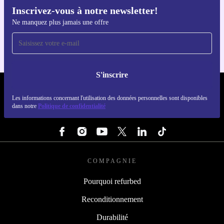
Inscrivez-vous à notre newsletter!
Téléchargez l'application refurbed
Ne manquez plus jamais une offre
Pour iOS et Android
S'inscrire
REFURBED LUXEMBOURG - RETHINK NEW.
Les informations concernant l'utilisation des données personnelles sont disponibles
dans notre
Politique de confidentialité
SUIVEZ-NOUS
COMPAGNIE
Pourquoi refurbed
Reconditionnement
Durabilité