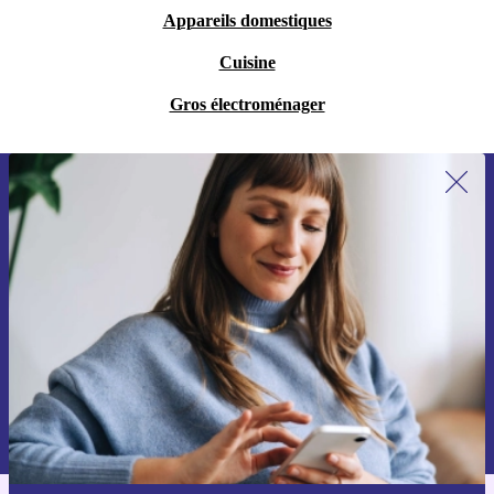
Appareils domestiques
Cuisine
Gros électroménager
Recevoir offres et infos de refurbed
par mail
Ne manquez plus aucune offre.
S'inscrire
Retrouvez les informations sur l'utilisation des données personnelles
dans notre
politique de confidentialité
.