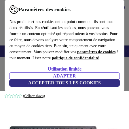
Télécharger l'application
Télécharger
Paramètres des cookies
Utilisez refurbed rapidement et facilement
Nos produits et nos cookies ont un point commun : ils sont tous
deux réutilisés. En réutilisant les cookies, nous pouvons vous
fournir un contenu optimisé qui répond mieux à vos besoins. Pour
ce faire, nous devons analyser votre comportement de navigation
au moyen de cookies tiers. Bien sûr, uniquement avec votre
Smartphones
Laptops
Tablettes
Montres connectées
Accessoires
C
consentement. Vous pouvez modifier vos
paramètres de cookies
à
tout moment. Lisez notre
politique de confidentialité
.
Accueil
Produits
Accessoires
Accessoires Ordinateur
Sets
Utilisation limitée
ADAPTER
Dell KM713
ACCEPTER TOUS LES COOKIES
Noir
(Collecte d'avis)