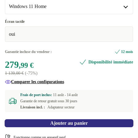
DE (allemand)
+40,00 €
Windows 11 Home
Neuve
+22,46 €
Windows 11 Home
Écran tactile
oui
Windows 11 Professional
Garantie incluse du vendeur :
12 mois
279
Disponibilité immédiate
,99 €
1 139,00 €
(-75%)
Comparer les configurations
Frais de port inclus:
11 août -
14 août
Garantie de retour gratuit sous 30 jours
Livraison incl. :
Adaptateur secteur
Ajouter au panier
Fonctionne comme un appareil neuf