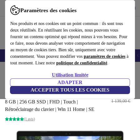
Télécharger l'application
Télécharger
Paramètres des cookies
Utilisez refurbed rapidement et facilement
Nos produits et nos cookies ont un point commun : ils sont tous
deux réutilisés. En réutilisant les cookies, nous pouvons vous
fournir un contenu optimisé qui répond mieux à vos besoins. Pour
ce faire, nous devons analyser votre comportement de navigation
au moyen de cookies tiers. Bien sûr, uniquement avec votre
Smartphones
Laptops
Tablettes
Montres connectées
Accessoires
C
consentement. Vous pouvez modifier vos
paramètres de cookies
à
tout moment. Lisez notre
politique de confidentialité
.
Accueil
Produits
Ordinateurs portables
Ordinateurs portables Dell
Utilisation limitée
ADAPTER
Dell Latitude 5300 2-in-1 | i5-
ACCEPTER TOUS LES COOKIES
8265U | 13.3"
279
,99 €
1 139,00 €
8 GB | 256 GB SSD | FHD | Touch |
Rétroéclairage du clavier | Win 11 Home | SE
(1 avis)