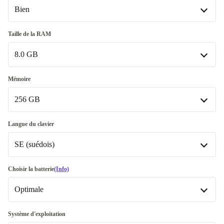
Bien
Bien
Taille de la RAM
8.0 GB
Très bien
+25,00 €
Excellent
8.0 GB
+116,15 €
Mémoire
Disponible dans d'autres variantes
256 GB
16.0 GB
+25,00 €
256 GB
Langue du clavier
Disponible dans d'autres variantes
SE (suédois)
512 GB
+15,00 €
SE (suédois)
Choisir la batterie
(Info)
1000 GB
+105,00 €
Disponible dans d'autres variantes
Optimale
US (anglais américain)
Optimale
Système d'exploitation