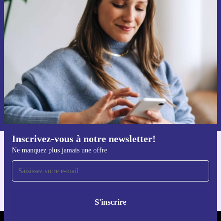
Recevoir offres et infos de refurbed
par mail
Ne manquez plus aucune offre.
S'inscrire
Retrouvez les informations sur l'utilisation des données personnelles
dans notre
politique de confidentialité
.
Inscrivez-vous à notre newsletter!
Ne manquez plus jamais une offre
Téléchargez l'application refurbed
Pour iOS et Android
S'inscrire