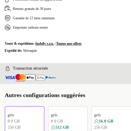
Retours gratuits de 30 jours
Garantie de 12 mois minimum
Empreinte carbone neutre
Vente & expédition:
furbify s.r.o.
|
Toutes nos offres
Expédié de:
Slovaquie
Transaction sécurisée
Autres configurations suggérées
gris
gris
gris
8.0 GB
8.0 GB
16.0 GB
256 GB
512 GB
256 GB