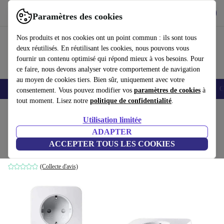
Télécharger l'application
Télécharger
Paramètres des cookies
Utilisez refurbed rapidement et facilement
Nos produits et nos cookies ont un point commun : ils sont tous
deux réutilisés. En réutilisant les cookies, nous pouvons vous
fournir un contenu optimisé qui répond mieux à vos besoins. Pour
ce faire, nous devons analyser votre comportement de navigation
au moyen de cookies tiers. Bien sûr, uniquement avec votre
Smartphones
Laptops
Tablettes
Montres connectées
Accessoires
C
consentement. Vous pouvez modifier vos
paramètres de cookies
à
tout moment. Lisez notre
politique de confidentialité
.
Accueil
Produits
Accessoires
Accessoires Ordinateur
Utilisation limitée
ADAPTER
Devolo Magic 1 WiFi Kit de Démarrage
ACCEPTER TOUS LES COOKIES
F 8359 Blanc
(Collecte d'avis)