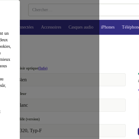
Montres connectées
Accessoires
Casques audio
iPhones
Téléphon
nt un
 deux
ookies,
n
 mieux
nous
Choisir optique
(Info)
au
Bien
sûr,
Couleur
blanc
t
Modèle (version)
9320, Typ-F