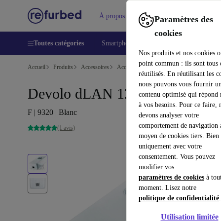
À propos
Aide
Paramètres des
cookies
Toutes catégories
Smartphones
Laptops
Tablettes
Nos produits et nos cookies o
point commun : ils sont tous
Accueil
Produits
Accessoires
Accessoires Ordinateur
réutilisés. En réutilisant les c
nous pouvons vous fournir u
Devolo dLAN 1200+
contenu optimisé qui répond
à vos besoins. Pour ce faire, 
F | 9320 | Blanc
devons analyser votre
comportement de navigation 
(1 avis)
moyen de cookies tiers. Bien 
uniquement avec votre
consentement. Vous pouvez
modifier vos
paramètres de cookies
à tou
moment. Lisez notre
politique de confidentialité
.
Utilisation limitée