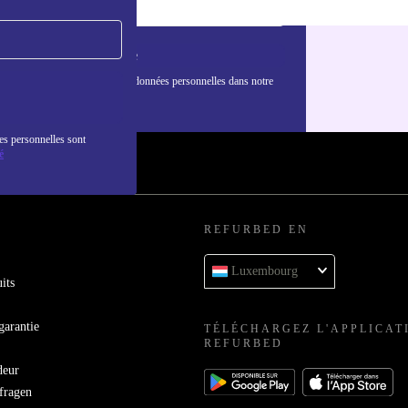
S'inscrire
nformations sur l'utilisation des données personnelles dans notre
nfidentialité
.
es personnelles sont
é
REFURBED EN
Luxembourg
its
garantie
TÉLÉCHARGEZ L'APPLICAT
REFURBED
deur
bfragen