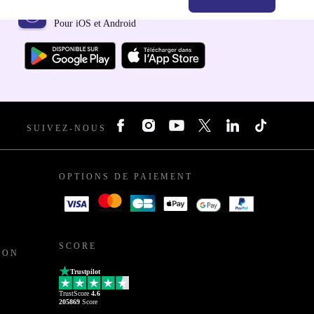
Téléchargez l'application refurbed
Pour iOS et Android
SUIVEZ-NOUS
OPTIONS DE PAIEMENT
SCORE
ION
Trustpilot
TrustScore
4.6
205869
Score