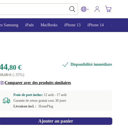
es Samsung
iPads
MacBooks
iPhone 13
iPhone 14
iPhone 15
44
Disponibilité immédiate
,80 €
69,00 €
(-35%)
Comparer avec des produits similaires
Frais de port inclus:
12 août -
17 août
Garantie de retour gratuit sous 30 jours
Livraison incl. :
HomePlug
Ajouter au panier