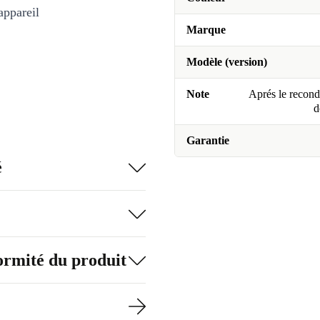
appareil
Marque
Modèle (version)
Note
Aprés le recondi
d
Garantie
é
formité du produit