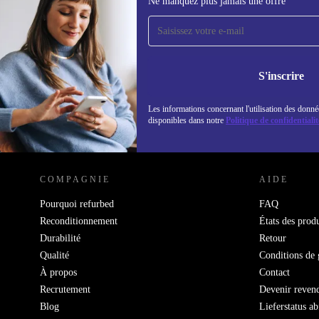
Ne manquez plus jamais une offre
Recevoir offres et infos de
refurbed par mail
Ne manquez plus aucune offre.
Retrouvez les i
politique de co
S'inscrire
Les informations concernant l'utilisation des donné
disponibles dans notre
Politique de confidentialit
REFURBED LUXEMBOURG - RETHINK NEW.
COMPAGNIE
AIDE
Pourquoi refurbed
FAQ
Reconditionnement
États des produ
Durabilité
Retour
Qualité
Conditions de 
À propos
Contact
Recrutement
Devenir reven
Blog
Lieferstatus a