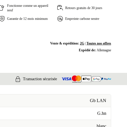
Fonctionne comme un appareil
Retours gratuits de 30 jours
neuf
Garantie de 12 mois minimum
Empreinte carbone neutre
Vente & expédition:
2G
|
Toutes nos offres
Expédié de:
Allemagne
Transaction sécurisée
Gb LAN
G.hn
blanc