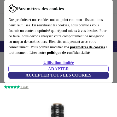
Télécharger l'application
Télécharger
Paramètres des cookies
Utilisez refurbed rapidement et facilement
Nos produits et nos cookies ont un point commun : ils sont tous
deux réutilisés. En réutilisant les cookies, nous pouvons vous
fournir un contenu optimisé qui répond mieux à vos besoins. Pour
ce faire, nous devons analyser votre comportement de navigation
au moyen de cookies tiers. Bien sûr, uniquement avec votre
Smartphones
Laptops
Tablettes
Montres connectées
Accessoires
C
consentement. Vous pouvez modifier vos
paramètres de cookies
à
tout moment. Lisez notre
politique de confidentialité
.
Accueil
Produits
Ménage
Accessoires pour appareils électroménagers
Utilisation limitée
ADAPTER
Dyson brosse volumisante ronde - 45mm
ACCEPTER TOUS LES COOKIES
noir/nikel
(1 avis)