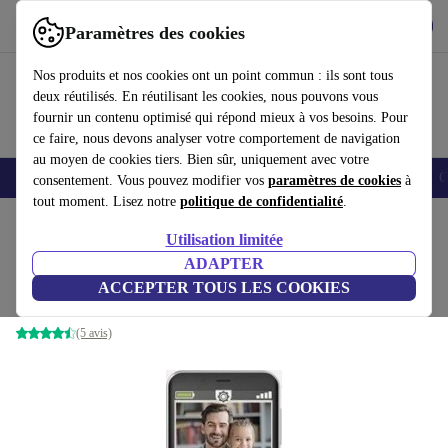
Télécharger l'application
Télécharger
Paramètres des cookies
Utilisez refurbed rapidement et facilement
Nos produits et nos cookies ont un point commun : ils sont tous
deux réutilisés. En réutilisant les cookies, nous pouvons vous
fournir un contenu optimisé qui répond mieux à vos besoins. Pour
ce faire, nous devons analyser votre comportement de navigation
au moyen de cookies tiers. Bien sûr, uniquement avec votre
Smartphones
Laptops
Tablettes
Montres connectées
Accessoires
C
consentement. Vous pouvez modifier vos
paramètres de cookies
à
tout moment. Lisez notre
politique de confidentialité
.
Accueil
Produits
Téléphones & Smartphones
Téléphones Emporia
Utilisation limitée
ADAPTER
Emporia Smart 4
ACCEPTER TOUS LES COOKIES
noir
(5 avis)