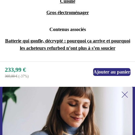
Cuisine
Gros électroménager
Contenus associés
Batterie qui gonfle, décrypté : pourquoi ça arrive et pourquoi
les acheteurs refurbed n’ont plus à s’en soucier
233,99 €
Ajouter au panier
369,00 €
(-37%)
Recevoir offres et infos de refurbed
par mail
Ne manquez plus aucune offre.