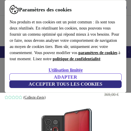
Télécharger l'application
Télécharger
Paramètres des cookies
Utilisez refurbed rapidement et facilement
Nos produits et nos cookies ont un point commun : ils sont tous
deux réutilisés. En réutilisant les cookies, nous pouvons vous
fournir un contenu optimisé qui répond mieux à vos besoins. Pour
ce faire, nous devons analyser votre comportement de navigation
au moyen de cookies tiers. Bien sûr, uniquement avec votre
Smartphones
Laptops
Tablettes
Montres connectées
Accessoires
C
consentement. Vous pouvez modifier vos
paramètres de cookies
à
tout moment. Lisez notre
politique de confidentialité
.
Accueil
Produits
Téléphones & Smartphones
Téléphones Emporia
Utilisation limitée
ADAPTER
Emporia Smart 6
ACCEPTER TOUS LES COOKIES
233
,99 €
noir
369,00 €
(Collecte d'avis)