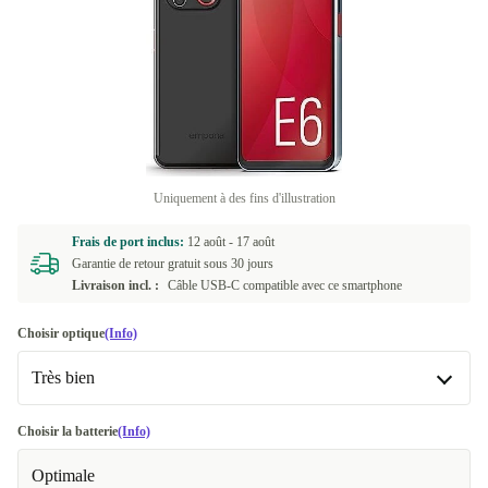
Uniquement à des fins d'illustration
Frais de port inclus:
12 août -
17 août
Garantie de retour gratuit sous 30 jours
Livraison incl. :
Câble USB-C compatible avec ce smartphone
Choisir optique
(Info)
Très bien
Très bien
Choisir la batterie
(Info)
Optimale
Premium
+6,01 €