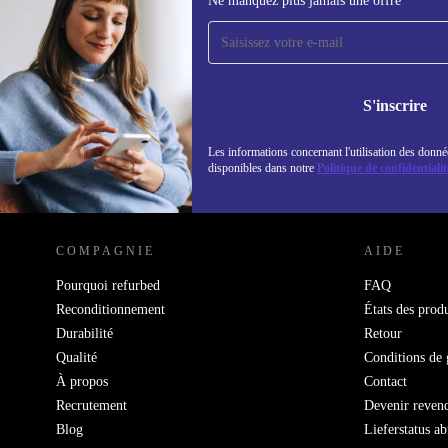
Ne manquez plus jamais une offre
Recevoir offres et infos de
refurbed par mail
Ne manquez plus aucune offre.
Retrouvez les i
politique de co
S'inscrire
Les informations concernant l'utilisation des donné
disponibles dans notre
Politique de confidentialit
REFURBED LUXEMBOURG - RETHINK NEW.
COMPAGNIE
AIDE
Pourquoi refurbed
FAQ
Reconditionnement
États des produ
Durabilité
Retour
Qualité
Conditions de 
À propos
Contact
Recrutement
Devenir reven
Blog
Lieferstatus a