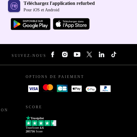
Téléchargez l'application refurbed
Pour iOS et Android
SUIVEZ-NOUS
OPTIONS DE PAIEMENT
SCORE
ION
Trustpilot
TrustScore
4.6
205716
Score