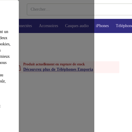
Montres connectées
Accessoires
Casques audio
iPhones
Téléphon
nt un
 deux
ookies,
n
 mieux
nous
Produit actuellement en rupture de stock
Découvrez plus de Téléphones Emporia
au
sûr,
t