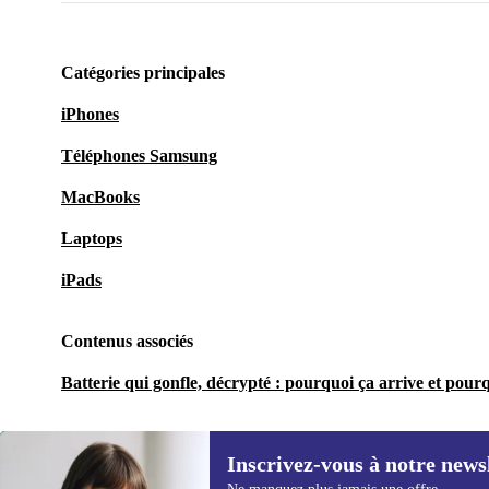
Catégories principales
iPhones
Téléphones Samsung
MacBooks
Laptops
iPads
Contenus associés
Batterie qui gonfle, décrypté : pourquoi ça arrive et pourq
Inscrivez-vous à notre news