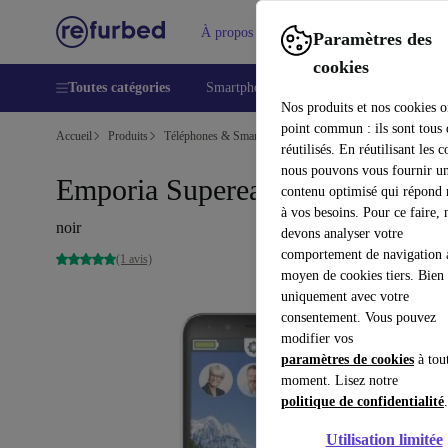
À propos
Aide
Paramètres des
cookies
Toutes catégories
Smartphones
Laptops
Tablettes
Nos produits et nos cookies o
point commun : ils sont tous
Accueil
Produits
Téléphones & Smartphones
Téléphones Emporia
réutilisés. En réutilisant les c
nous pouvons vous fournir u
Emporia Supereasy
contenu optimisé qui répond
à vos besoins. Pour ce faire, 
noir
devons analyser votre
comportement de navigation 
(1 avis)
moyen de cookies tiers. Bien 
uniquement avec votre
consentement. Vous pouvez
modifier vos
paramètres de cookies
à tou
moment. Lisez notre
politique de confidentialité
.
Utilisation limitée