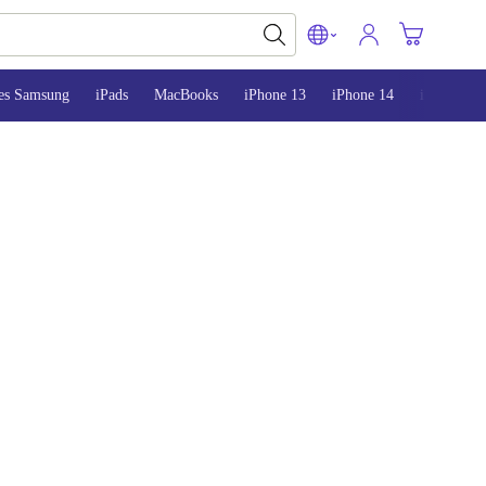
es Samsung
iPads
MacBooks
iPhone 13
iPhone 14
iPhone 15