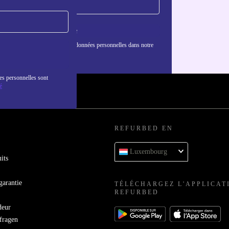
S'inscrire
nformations sur l'utilisation des données personnelles dans notre
nfidentialité
.
es personnelles sont
é
REFURBED EN
Luxembourg
its
garantie
TÉLÉCHARGEZ L'APPLICAT
REFURBED
deur
bfragen