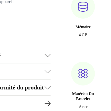
appareil
Mémoire
4 GB
é
formité du produit
Matériau Du
Bracelet
Acier