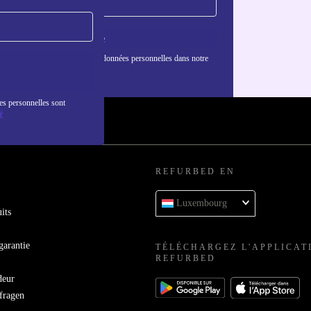
S'inscrire
nformations sur l'utilisation des données personnelles dans notre
nfidentialité
.
es personnelles sont
é
REFURBED EN
Luxembourg
its
garantie
TÉLÉCHARGEZ L'APPLICAT
REFURBED
deur
bfragen