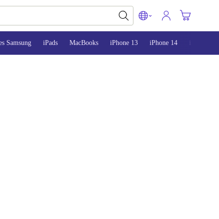
es Samsung
iPads
MacBooks
iPhone 13
iPhone 14
iPhone 15