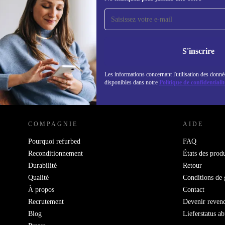
Recevoir offres et infos de
refurbed par mail
Ne manquez plus aucune offre.
Retrouvez les i
politique de co
S'inscrire
Les informations concernant l'utilisation des donné
disponibles dans notre
Politique de confidentialit
REFURBED LUXEMBOURG - RETHINK NEW.
COMPAGNIE
AIDE
Pourquoi refurbed
FAQ
Reconditionnement
États des produ
Durabilité
Retour
Qualité
Conditions de 
À propos
Contact
Recrutement
Devenir reven
Blog
Lieferstatus a