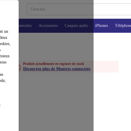
Montres connectées
Accessoires
Casques audio
iPhones
Téléphon
nt un
 deux
ookies,
n
 mieux
nous
Produit actuellement en rupture de stock
Découvrez plus de Montres connectées
au
sûr,
t