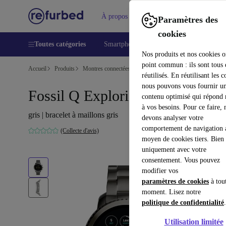
À propos
Aide
Paramètres des
cookies
Toutes catégories
Smartphones
Laptops
Tablettes
Nos produits et nos cookies o
point commun : ils sont tous
Accueil
Produits
Montres connectées
réutilisés. En réutilisant les c
nous pouvons vous fournir u
Fossil Q Explorist (2017)
contenu optimisé qui répond
à vos besoins. Pour ce faire, 
gris | bracelet à maillons gris
devons analyser votre
comportement de navigation 
(Collecte d'avis)
moyen de cookies tiers. Bien 
uniquement avec votre
consentement. Vous pouvez
modifier vos
paramètres de cookies
à tou
moment. Lisez notre
politique de confidentialité
.
Utilisation limitée