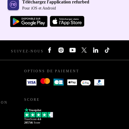
Téléchargez l'application refurbed
Pour iOS et Android
SUIVEZ-NOUS
OPTIONS DE PAIEMENT
SCORE
ION
Trustpilot
TrustScore
4.6
205746
Score