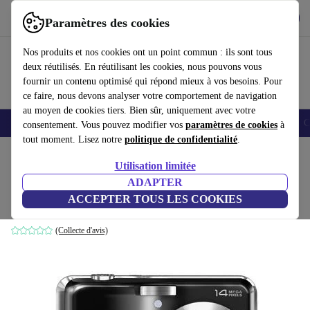
Télécharger l'application
Télécharger
Paramètres des cookies
Utilisez refurbed rapidement et facilement
Nos produits et nos cookies ont un point commun : ils sont tous
deux réutilisés. En réutilisant les cookies, nous pouvons vous
fournir un contenu optimisé qui répond mieux à vos besoins. Pour
ce faire, nous devons analyser votre comportement de navigation
au moyen de cookies tiers. Bien sûr, uniquement avec votre
Smartphones
Laptops
Tablettes
Montres connectées
Accessoires
C
consentement. Vous pouvez modifier vos
paramètres de cookies
à
tout moment. Lisez notre
politique de confidentialité
.
Accueil
Produits
Appareils photo
Utilisation limitée
ADAPTER
Fujifilm FinePix AV200
ACCEPTER TOUS LES COOKIES
Noir
(Collecte d'avis)