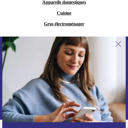
Appareils domestiques
Cuisine
Gros électroménager
Recevoir offres et infos de refurbed
par mail
Ne manquez plus aucune offre.
S'inscrire
Retrouvez les informations sur l'utilisation des données personnelles
dans notre
politique de confidentialité
.