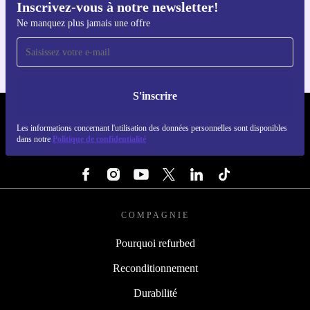
Inscrivez-vous à notre newsletter!
Téléchargez l'application refurbed
Ne manquez plus jamais une offre
Pour iOS et Android
S'inscrire
REFURBED LUXEMBOURG - RETHINK NEW.
Les informations concernant l'utilisation des données personnelles sont disponibles
dans notre
Politique de confidentialité
SUIVEZ-NOUS
COMPAGNIE
Pourquoi refurbed
Reconditionnement
Durabilité