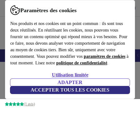
Télécharger l'application
Télécharger
Paramètres des cookies
Utilisez refurbed rapidement et facilement
Nos produits et nos cookies ont un point commun : ils sont tous
deux réutilisés. En réutilisant les cookies, nous pouvons vous
fournir un contenu optimisé qui répond mieux à vos besoins. Pour
ce faire, nous devons analyser votre comportement de navigation
au moyen de cookies tiers. Bien sûr, uniquement avec votre
Smartphones
Laptops
Tablettes
Montres connectées
Accessoires
C
consentement. Vous pouvez modifier vos
paramètres de cookies
à
tout moment. Lisez notre
politique de confidentialité
.
Accueil
Produits
Accessoires
Accessoires Ordinateur
Utilisation limitée
ADAPTER
Fujitsu FPCPR119
ACCEPTER TOUS LES COOKIES
sans adaptateur secteur
(1 avis)