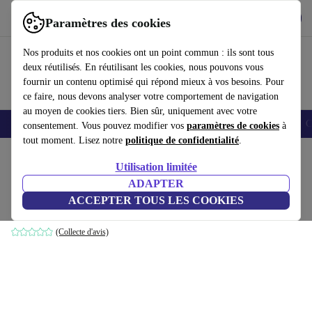
Télécharger l'application
Télécharger
Paramètres des cookies
Utilisez refurbed rapidement et facilement
Nos produits et nos cookies ont un point commun : ils sont tous
deux réutilisés. En réutilisant les cookies, nous pouvons vous
fournir un contenu optimisé qui répond mieux à vos besoins. Pour
ce faire, nous devons analyser votre comportement de navigation
au moyen de cookies tiers. Bien sûr, uniquement avec votre
Smartphones
Laptops
Tablettes
Montres connectées
Accessoires
C
consentement. Vous pouvez modifier vos
paramètres de cookies
à
tout moment. Lisez notre
politique de confidentialité
.
Accueil
Produits
Accessoires
Accessoires Ordinateur
Utilisation limitée
ADAPTER
Fujitsu FPCPR264
ACCEPTER TOUS LES COOKIES
avec adaptateur secteur 80W
(Collecte d'avis)