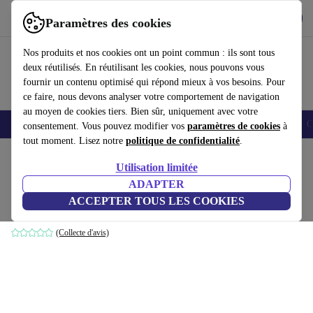
Télécharger l'application
Télécharger
Paramètres des cookies
Utilisez refurbed rapidement et facilement
Nos produits et nos cookies ont un point commun : ils sont tous
deux réutilisés. En réutilisant les cookies, nous pouvons vous
fournir un contenu optimisé qui répond mieux à vos besoins. Pour
ce faire, nous devons analyser votre comportement de navigation
au moyen de cookies tiers. Bien sûr, uniquement avec votre
Smartphones
Laptops
Tablettes
Montres connectées
Accessoires
C
consentement. Vous pouvez modifier vos
paramètres de cookies
à
tout moment. Lisez notre
politique de confidentialité
.
Accueil
Produits
Accessoires
Accessoires Ordinateur
Utilisation limitée
ADAPTER
Fujitsu FPCPR95
ACCEPTER TOUS LES COOKIES
sans adaptateur secteur
(Collecte d'avis)