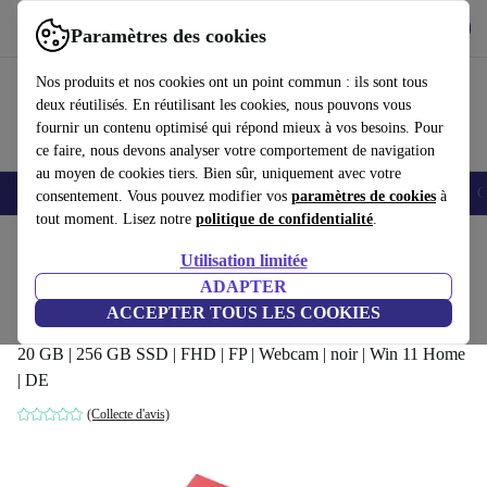
Télécharger l'application
Télécharger
Paramètres des cookies
Utilisez refurbed rapidement et facilement
Nos produits et nos cookies ont un point commun : ils sont tous
deux réutilisés. En réutilisant les cookies, nous pouvons vous
fournir un contenu optimisé qui répond mieux à vos besoins. Pour
ce faire, nous devons analyser votre comportement de navigation
au moyen de cookies tiers. Bien sûr, uniquement avec votre
Smartphones
Laptops
Tablettes
Montres connectées
Accessoires
C
consentement. Vous pouvez modifier vos
paramètres de cookies
à
tout moment. Lisez notre
politique de confidentialité
.
Accueil
Produits
Ordinateurs portables
Ordinateurs portables Fujitsu
Utilisation limitée
ADAPTER
Fujitsu Lifebook U938 | i5-8350U | 13.3-
ACCEPTER TOUS LES COOKIES
pouces
20 GB | 256 GB SSD | FHD | FP | Webcam | noir | Win 11 Home
| DE
(Collecte d'avis)