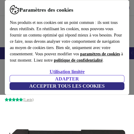
Télécharger l'application
Télécharger
Paramètres des cookies
Utilisez refurbed rapidement et facilement
Nos produits et nos cookies ont un point commun : ils sont tous
deux réutilisés. En réutilisant les cookies, nous pouvons vous
fournir un contenu optimisé qui répond mieux à vos besoins. Pour
ce faire, nous devons analyser votre comportement de navigation
au moyen de cookies tiers. Bien sûr, uniquement avec votre
Smartphones
Laptops
Tablettes
Montres connectées
Accessoires
C
consentement. Vous pouvez modifier vos
paramètres de cookies
à
tout moment. Lisez notre
politique de confidentialité
.
Accueil
Produits
Accessoires
Accessoires Ordinateur
Utilisation limitée
ADAPTER
Fujitsu NPR46
ACCEPTER TOUS LES COOKIES
Sans adaptateur secteur
(1 avis)