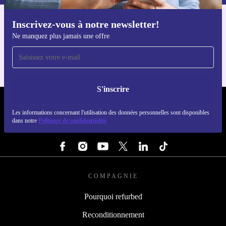
Inscrivez-vous à notre newsletter!
Téléchargez l'application refurbed
Ne manquez plus jamais une offre
Pour iOS et Android
S'inscrire
REFURBED LUXEMBOURG - RETHINK NEW.
Les informations concernant l'utilisation des données personnelles sont disponibles
dans notre
Politique de confidentialité
SUIVEZ-NOUS
COMPAGNIE
Pourquoi refurbed
Reconditionnement