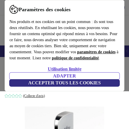
Télécharger l'application
Télécharger
Paramètres des cookies
Utilisez refurbed rapidement et facilement
Nos produits et nos cookies ont un point commun : ils sont tous
deux réutilisés. En réutilisant les cookies, nous pouvons vous
fournir un contenu optimisé qui répond mieux à vos besoins. Pour
ce faire, nous devons analyser votre comportement de navigation
au moyen de cookies tiers. Bien sûr, uniquement avec votre
Smartphones
Laptops
Tablettes
Montres connectées
Accessoires
C
consentement. Vous pouvez modifier vos
paramètres de cookies
à
tout moment. Lisez notre
politique de confidentialité
.
Accueil
Produits
Accessoires
Accessoires Ordinateur
Utilisation limitée
ADAPTER
Fujitsu Réplicateur de ports USB 3.0 PR08
ACCEPTER TOUS LES COOKIES
avec bloc d’alimentation
(Collecte d'avis)