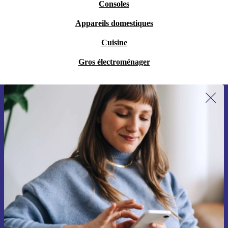
Consoles
Appareils domestiques
Cuisine
Gros électroménager
Recevoir offres et infos de refurbed
par mail
Ne manquez plus aucune offre.
S'inscrire
Retrouvez les informations sur l'utilisation des données personnelles
dans notre
politique de confidentialité
.