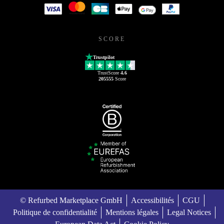
SCORE
Trustpilot
TrustScore
4.6
205555
Score
© Refurbed Marketplace GmbH
Accessibilités
CGU
Politique de confidentialité
Mentions légales
Legal Notices