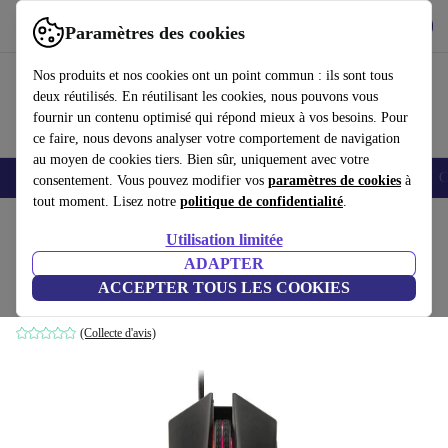
Télécharger l'application
Télécharger
Paramètres des cookies
Utilisez refurbed rapidement et facilement
Nos produits et nos cookies ont un point commun : ils sont tous
deux réutilisés. En réutilisant les cookies, nous pouvons vous
fournir un contenu optimisé qui répond mieux à vos besoins. Pour
ce faire, nous devons analyser votre comportement de navigation
au moyen de cookies tiers. Bien sûr, uniquement avec votre
Smartphones
Laptops
Tablettes
Montres connectées
Accessoires
C
consentement. Vous pouvez modifier vos
paramètres de cookies
à
tout moment. Lisez notre
politique de confidentialité
.
Accueil
Produits
Accessoires
Accessoires Ordinateur
Souris
Utilisation limitée
ADAPTER
The G-Lab Kult Radium Souris Gaming
ACCEPTER TOUS LES COOKIES
Noir
(Collecte d'avis)