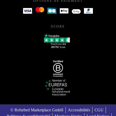
OPTIONS DE PAIEMENT
SCORE
Trustpilot
TrustScore
4.6
205792
Score
© Refurbed Marketplace GmbH
Accessibilités
CGU