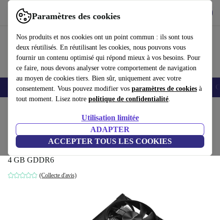
Télécharger l'application
Télécharger
Paramètres des cookies
Utilisez refurbed rapidement et facilement
Nos produits et nos cookies ont un point commun : ils sont tous
deux réutilisés. En réutilisant les cookies, nous pouvons vous
fournir un contenu optimisé qui répond mieux à vos besoins. Pour
ce faire, nous devons analyser votre comportement de navigation
au moyen de cookies tiers. Bien sûr, uniquement avec votre
Smartphones
Laptops
Tablettes
Montres connectées
Accessoires
C
consentement. Vous pouvez modifier vos
paramètres de cookies
à
tout moment. Lisez notre
politique de confidentialité
.
Accueil
Produits
Accessoires
Accessoires Ordinateur
Composants informatique
Utilisation limitée
ADAPTER
Gainward GeForce GTX 1650 D6 Ghost
ACCEPTER TOUS LES COOKIES
(V1)
4 GB GDDR6
(Collecte d'avis)