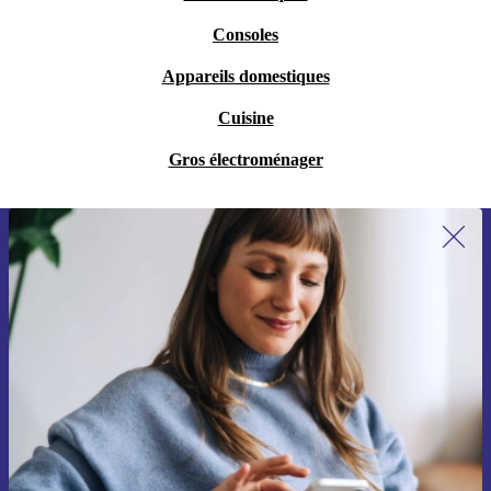
Consoles
Appareils domestiques
Cuisine
Gros électroménager
Recevoir offres et infos de refurbed
par mail
Ne manquez plus aucune offre.
S'inscrire
Retrouvez les informations sur l'utilisation des données personnelles
dans notre
politique de confidentialité
.