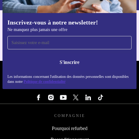
Inscrivez-vous à notre newsletter!
Téléchargez l'application refurbed
Ne manquez plus jamais une offre
Pour iOS et Android
S'inscrire
REFURBED LUXEMBOURG - RETHINK NEW.
Les informations concernant l'utilisation des données personnelles sont disponibles
dans notre
Politique de confidentialité
SUIVEZ-NOUS
COMPAGNIE
Pourquoi refurbed