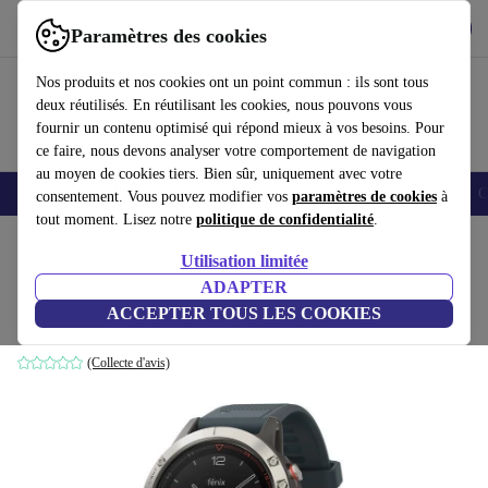
Télécharger l'application
Télécharger
Paramètres des cookies
Utilisez refurbed rapidement et facilement
Nos produits et nos cookies ont un point commun : ils sont tous
deux réutilisés. En réutilisant les cookies, nous pouvons vous
fournir un contenu optimisé qui répond mieux à vos besoins. Pour
ce faire, nous devons analyser votre comportement de navigation
au moyen de cookies tiers. Bien sûr, uniquement avec votre
Smartphones
Laptops
Tablettes
Montres connectées
Accessoires
C
consentement. Vous pouvez modifier vos
paramètres de cookies
à
tout moment. Lisez notre
politique de confidentialité
.
Accueil
Produits
Montres connectées
Utilisation limitée
ADAPTER
Garmin Fenix 5 (2017)
ACCEPTER TOUS LES COOKIES
argent | bleu
(Collecte d'avis)