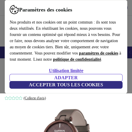
Télécharger l'application
Télécharger
Paramètres des cookies
Utilisez refurbed rapidement et facilement
Nos produits et nos cookies ont un point commun : ils sont tous
deux réutilisés. En réutilisant les cookies, nous pouvons vous
fournir un contenu optimisé qui répond mieux à vos besoins. Pour
ce faire, nous devons analyser votre comportement de navigation
au moyen de cookies tiers. Bien sûr, uniquement avec votre
Smartphones
Laptops
Tablettes
Montres connectées
Accessoires
C
consentement. Vous pouvez modifier vos
paramètres de cookies
à
tout moment. Lisez notre
politique de confidentialité
.
Accueil
Produits
Montres connectées
Utilisation limitée
ADAPTER
Garmin Lily Classic (2021)
ACCEPTER TOUS LES COOKIES
bronze | marron
(Collecte d'avis)