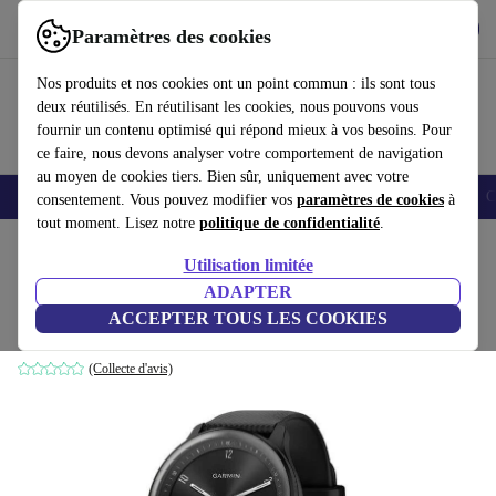
Télécharger l'application
Télécharger
Paramètres des cookies
Utilisez refurbed rapidement et facilement
Nos produits et nos cookies ont un point commun : ils sont tous
deux réutilisés. En réutilisant les cookies, nous pouvons vous
fournir un contenu optimisé qui répond mieux à vos besoins. Pour
ce faire, nous devons analyser votre comportement de navigation
au moyen de cookies tiers. Bien sûr, uniquement avec votre
Smartphones
Laptops
Tablettes
Montres connectées
Accessoires
C
consentement. Vous pouvez modifier vos
paramètres de cookies
à
tout moment. Lisez notre
politique de confidentialité
.
Accueil
Produits
Montres connectées
Utilisation limitée
ADAPTER
Garmin Vivomove Sport (2022)
ACCEPTER TOUS LES COOKIES
185
,00 €
Plastique | noir | noir
(Collecte d'avis)