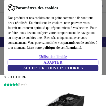
Télécharger l'application
Télécharger
Paramètres des cookies
Utilisez refurbed rapidement et facilement
Nos produits et nos cookies ont un point commun : ils sont tous
deux réutilisés. En réutilisant les cookies, nous pouvons vous
fournir un contenu optimisé qui répond mieux à vos besoins. Pour
ce faire, nous devons analyser votre comportement de navigation
au moyen de cookies tiers. Bien sûr, uniquement avec votre
Smartphones
Laptops
Tablettes
Montres connectées
Accessoires
C
consentement. Vous pouvez modifier vos
paramètres de cookies
à
tout moment. Lisez notre
politique de confidentialité
.
Accueil
Produits
Accessoires
Accessoires Ordinateur
Composants informatique
Utilisation limitée
ADAPTER
Gigabyte GeForce RTX 3070 Gaming OC
ACCEPTER TOUS LES COOKIES
8G
8 GB GDDR6
(3 avis)