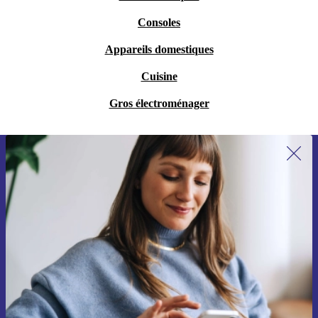
Consoles
Appareils domestiques
Cuisine
Gros électroménager
Recevoir offres et infos de refurbed
par mail
Ne manquez plus aucune offre.
S'inscrire
Retrouvez les informations sur l'utilisation des données personnelles
dans notre
politique de confidentialité
.