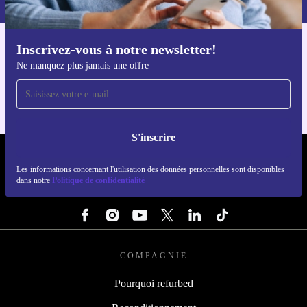
Inscrivez-vous à notre newsletter!
Téléchargez l'application refurbed
Ne manquez plus jamais une offre
Pour iOS et Android
S'inscrire
REFURBED LUXEMBOURG - RETHINK NEW.
Les informations concernant l'utilisation des données personnelles sont disponibles
dans notre
Politique de confidentialité
SUIVEZ-NOUS
COMPAGNIE
Pourquoi refurbed