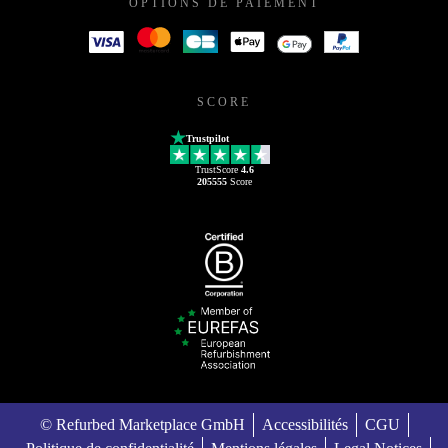
OPTIONS DE PAIEMENT
SCORE
Trustpilot
TrustScore
4.6
205555
Score
© Refurbed Marketplace GmbH
Accessibilités
CGU