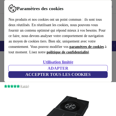
Télécharger l'application
Télécharger
Paramètres des cookies
Utilisez refurbed rapidement et facilement
Nos produits et nos cookies ont un point commun : ils sont tous
deux réutilisés. En réutilisant les cookies, nous pouvons vous
fournir un contenu optimisé qui répond mieux à vos besoins. Pour
ce faire, nous devons analyser votre comportement de navigation
au moyen de cookies tiers. Bien sûr, uniquement avec votre
Smartphones
Laptops
Tablettes
Montres connectées
Accessoires
C
consentement. Vous pouvez modifier vos
paramètres de cookies
à
tout moment. Lisez notre
politique de confidentialité
.
Accueil
Produits
Accessoires
Accessoires Ordinateur
Composants informatique
Utilisation limitée
ADAPTER
Gigabyte GeForce RTX 3080 Turbo 10G
ACCEPTER TOUS LES COOKIES
10 GB GDDR6X
(4 avis)