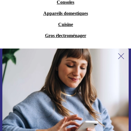
Consoles
Appareils domestiques
Cuisine
Gros électroménager
Recevoir offres et infos de refurbed
par mail
Ne manquez plus aucune offre.
S'inscrire
Retrouvez les informations sur l'utilisation des données personnelles
dans notre
politique de confidentialité
.