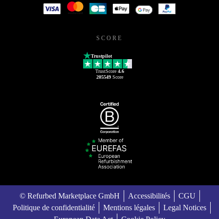
SCORE
Trustpilot
TrustScore
4.6
205549
Score
© Refurbed Marketplace GmbH
Accessibilités
CGU
Politique de confidentialité
Mentions légales
Legal Notices