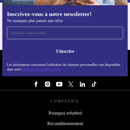
Inscrivez-vous à notre newsletter!
Téléchargez l'application refurbed
Ne manquez plus jamais une offre
Pour iOS et Android
S'inscrire
REFURBED LUXEMBOURG - RETHINK NEW.
Les informations concernant l'utilisation des données personnelles sont disponibles
dans notre
Politique de confidentialité
SUIVEZ-NOUS
COMPAGNIE
Pourquoi refurbed
Reconditionnement