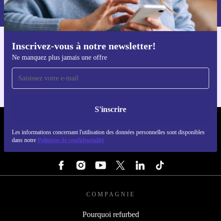
dans notre
politique de confidentialité
.
Inscrivez-vous à notre newsletter!
Téléchargez l'application refurbed
Ne manquez plus jamais une offre
Pour iOS et Android
S'inscrire
REFURBED LUXEMBOURG - RETHINK NEW.
Les informations concernant l'utilisation des données personnelles sont disponibles
dans notre
Politique de confidentialité
SUIVEZ-NOUS
COMPAGNIE
Pourquoi refurbed