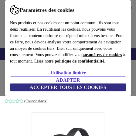
Télécharger l'application
Télécharger
Paramètres des cookies
Utilisez refurbed rapidement et facilement
Nos produits et nos cookies ont un point commun : ils sont tous
deux réutilisés. En réutilisant les cookies, nous pouvons vous
fournir un contenu optimisé qui répond mieux à vos besoins. Pour
ce faire, nous devons analyser votre comportement de navigation
au moyen de cookies tiers. Bien sûr, uniquement avec votre
Smartphones
Laptops
Tablettes
Montres connectées
Accessoires
C
consentement. Vous pouvez modifier vos
paramètres de cookies
à
tout moment. Lisez notre
politique de confidentialité
.
Accueil
Produits
Accessoires
Accessoires Ordinateur
Utilisation limitée
ADAPTER
Google Chromecast 3e Génération
ACCEPTER TOUS LES COOKIES
Anthracite
(Collecte d'avis)