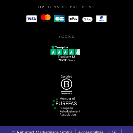
OPTIONS DE PAIEMENT
SCORE
Trustpilot
TrustScore
4.6
205995
Score
© Refurbed Marketplace GmbH
Accessibilités
CGU