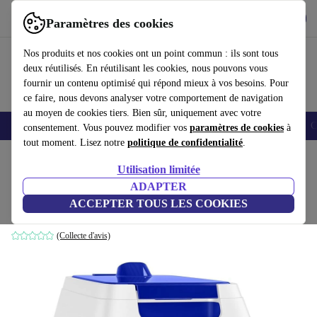
Télécharger l'application
Télécharger
Paramètres des cookies
Utilisez refurbed rapidement et facilement
Nos produits et nos cookies ont un point commun : ils sont tous
deux réutilisés. En réutilisant les cookies, nous pouvons vous
fournir un contenu optimisé qui répond mieux à vos besoins. Pour
ce faire, nous devons analyser votre comportement de navigation
au moyen de cookies tiers. Bien sûr, uniquement avec votre
Smartphones
Laptops
Tablettes
Montres connectées
Accessoires
C
consentement. Vous pouvez modifier vos
paramètres de cookies
à
tout moment. Lisez notre
politique de confidentialité
.
Accueil
Produits
Jardin
Piscines et accessoires pour piscines
Utilisation limitée
ADAPTER
GRE ER230 Robot de piscine
ACCEPTER TOUS LES COOKIES
blanc/bleu
(Collecte d'avis)