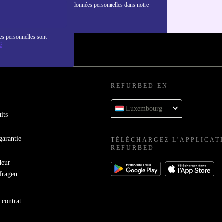
nformations sur l'utilisation des données personnelles dans notre
nfidentialité
.
es personnelles sont
é
REFURBED EN
Luxembourg
its
garantie
TÉLÉCHARGEZ L'APPLICAT
REFURBED
deur
bfragen
 contrat