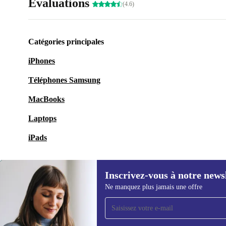
Évaluations
(4.6)
Catégories principales
iPhones
Téléphones Samsung
MacBooks
Laptops
iPads
Inscrivez-vous à notre news
Ne manquez plus jamais une offre
Recevoir offres et infos de
refurbed par mail
Ne manquez plus aucune offre.