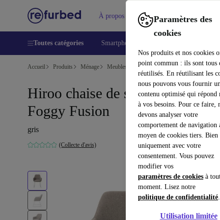
À propos
Aide
Paramètres des
cookies
Toutes catégories
Smartphones
Laptops
Tablettes
Nos produits et nos cookies o
point commun : ils sont tous
Accueil
Produits
Ménage
Meubles
réutilisés. En réutilisant les c
nous pouvons vous fournir u
Hiroo chaise de salle à manger
contenu optimisé qui répond
à vos besoins. Pour ce faire, 
Foggy Fusion
devons analyser votre
comportement de navigation 
gris
moyen de cookies tiers. Bien 
(Collecte d'avis)
uniquement avec votre
consentement. Vous pouvez
modifier vos
paramètres de cookies
à tou
moment. Lisez notre
politique de confidentialité
.
Utilisation limitée