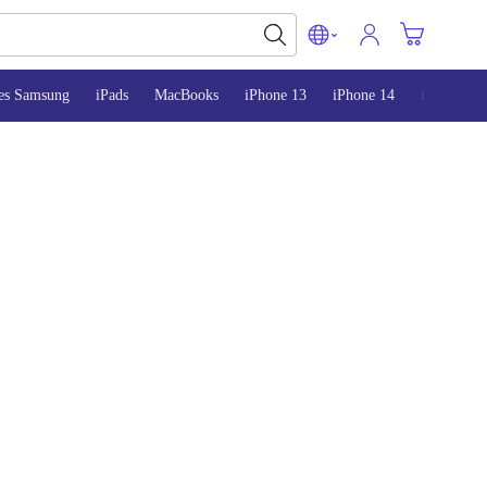
es Samsung
iPads
MacBooks
iPhone 13
iPhone 14
iPhone 15