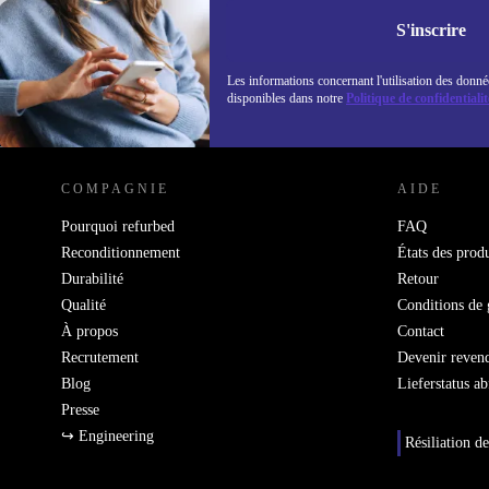
Retrouvez les i
politique de co
S'inscrire
Les informations concernant l'utilisation des donné
disponibles dans notre
Politique de confidentialit
REFURBED LUXEMBOURG - RETHINK NEW.
COMPAGNIE
AIDE
Pourquoi refurbed
FAQ
Reconditionnement
États des produ
Durabilité
Retour
Qualité
Conditions de 
À propos
Contact
Recrutement
Devenir reven
Blog
Lieferstatus a
Presse
↪ Engineering
Résiliation de