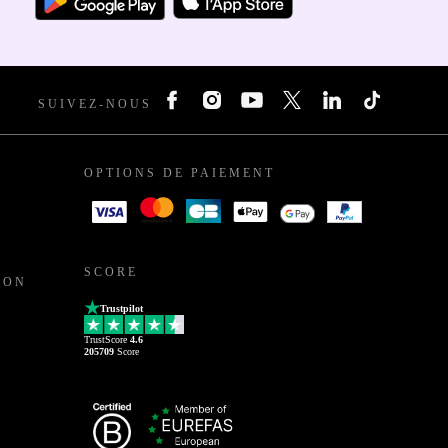
SUIVEZ-NOUS
OPTIONS DE PAIEMENT
SCORE
ION
Trustpilot
TrustScore
4.6
205709
Score