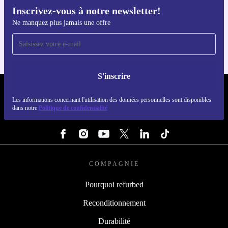
Inscrivez-vous à notre newsletter!
Téléchargez l'application refurbed
Ne manquez plus jamais une offre
Pour iOS et Android
S'inscrire
REFURBED LUXEMBOURG - RETHINK NEW.
Les informations concernant l'utilisation des données personnelles sont disponibles
dans notre
Politique de confidentialité
SUIVEZ-NOUS
COMPAGNIE
Pourquoi refurbed
Reconditionnement
Durabilité