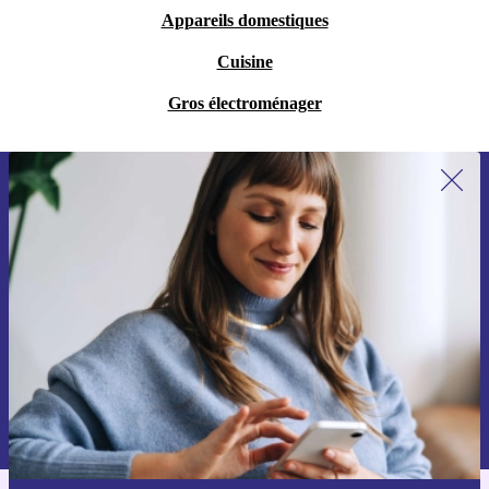
Appareils domestiques
Cuisine
Gros électroménager
Recevoir offres et infos de refurbed
par mail
Ne manquez plus aucune offre.
S'inscrire
Retrouvez les informations sur l'utilisation des données personnelles
dans notre
politique de confidentialité
.