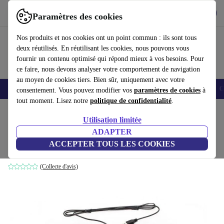
Télécharger l'application
Télécharger
Paramètres des cookies
Utilisez refurbed rapidement et facilement
Nos produits et nos cookies ont un point commun : ils sont tous
deux réutilisés. En réutilisant les cookies, nous pouvons vous
fournir un contenu optimisé qui répond mieux à vos besoins. Pour
ce faire, nous devons analyser votre comportement de navigation
au moyen de cookies tiers. Bien sûr, uniquement avec votre
Smartphones
Laptops
Tablettes
Montres connectées
Accessoires
C
consentement. Vous pouvez modifier vos
paramètres de cookies
à
tout moment. Lisez notre
politique de confidentialité
.
Accueil
Produits
Accessoires
Accessoires Ordinateur
Claviers
Utilisation limitée
ADAPTER
HP 672647-002
ACCEPTER TOUS LES COOKIES
Noir | SE
(Collecte d'avis)