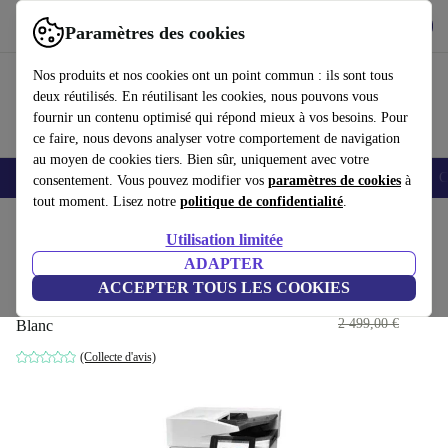
Télécharger l'application
Télécharger
Paramètres des cookies
Utilisez refurbed rapidement et facilement
Nos produits et nos cookies ont un point commun : ils sont tous
deux réutilisés. En réutilisant les cookies, nous pouvons vous
fournir un contenu optimisé qui répond mieux à vos besoins. Pour
ce faire, nous devons analyser votre comportement de navigation
au moyen de cookies tiers. Bien sûr, uniquement avec votre
Smartphones
Laptops
Tablettes
Montres connectées
Accessoires
C
consentement. Vous pouvez modifier vos
paramètres de cookies
à
tout moment. Lisez notre
politique de confidentialité
.
Accueil
Produits
Imprimantes & Scanners
Utilisation limitée
ADAPTER
HP LaserJet Couleur MFP
ACCEPTER TOUS LES COOKIES
Gérée E77830dn
1 058
,00 €
2 499,00 €
Blanc
(Collecte d'avis)