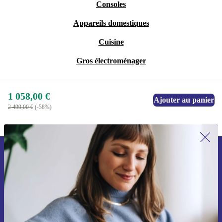
Consoles
Appareils domestiques
Cuisine
Gros électroménager
1 058,00 €
Ajouter au panier
2 499,00 €
(-58%)
Recevoir offres et infos de refurbed
par mail
Ne manquez plus aucune offre.