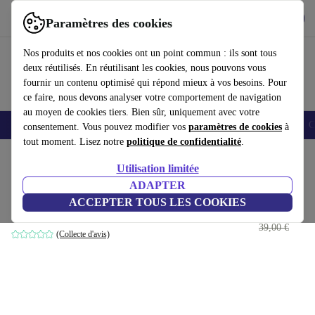
Télécharger l'application
Télécharger
Paramètres des cookies
Utilisez refurbed rapidement et facilement
Nos produits et nos cookies ont un point commun : ils sont tous
deux réutilisés. En réutilisant les cookies, nous pouvons vous
fournir un contenu optimisé qui répond mieux à vos besoins. Pour
ce faire, nous devons analyser votre comportement de navigation
au moyen de cookies tiers. Bien sûr, uniquement avec votre
Smartphones
Laptops
Tablettes
Montres connectées
Accessoires
C
consentement. Vous pouvez modifier vos
paramètres de cookies
à
tout moment. Lisez notre
politique de confidentialité
.
Accueil
Produits
Accessoires
Accessoires Ordinateur
Claviers
Utilisation limitée
ADAPTER
HP KU-0316
ACCEPTER TOUS LES COOKIES
29
,00 €
Noir | IT
39,00 €
(Collecte d'avis)