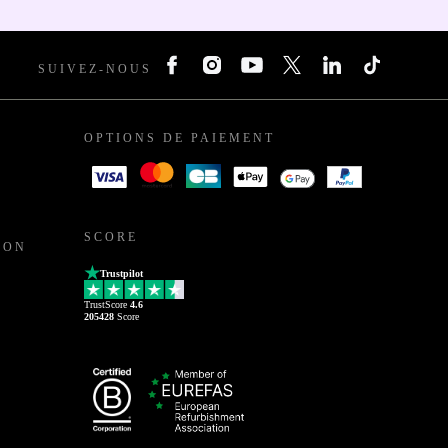
SUIVEZ-NOUS
OPTIONS DE PAIEMENT
SCORE
ION
Trustpilot
TrustScore
4.6
205428
Score