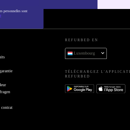
es personnelles sont
é
REFURBED EN
Luxembourg
its
garantie
TÉLÉCHARGEZ L'APPLICAT
REFURBED
deur
bfragen
 contrat