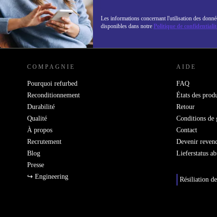
Les informations concernant l'utilisation des donné
disponibles dans notre
Politique de confidentialit
REFURBED LUXEMBOURG - RETHINK NEW.
COMPAGNIE
AIDE
Pourquoi refurbed
FAQ
Reconditionnement
États des produ
Durabilité
Retour
Qualité
Conditions de 
À propos
Contact
Recrutement
Devenir reven
Blog
Lieferstatus a
Presse
↪ Engineering
Résiliation de