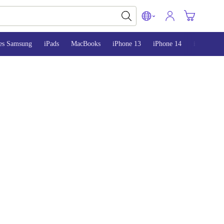
es Samsung
iPads
MacBooks
iPhone 13
iPhone 14
iPhone 15