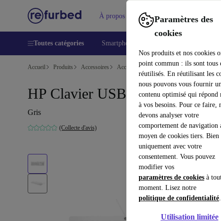
À propos
Aide
Paramètres des
cookies
Toutes catégories
Smartphones
Laptops
Tablettes
Nos produits et nos cookies o
point commun : ils sont tous
Accueil
Produits
Accessoires
Accessoires Ordinateur
Claviers
réutilisés. En réutilisant les c
nous pouvons vous fournir u
HP Clavier USB
contenu optimisé qui répond
à vos besoins. Pour ce faire, 
Gris
devons analyser votre
comportement de navigation 
(Collecte d'avis)
moyen de cookies tiers. Bien 
uniquement avec votre
consentement. Vous pouvez
modifier vos
paramètres de cookies
à tou
moment. Lisez notre
politique de confidentialité
.
Utilisation limitée