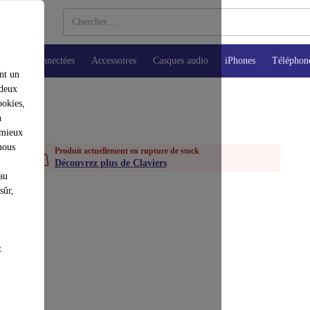
Montres connectées
Accessoires
Casques audio
iPhones
Téléphon
nt un
 deux
ookies,
n
 mieux
nous
Produit actuellement en rupture de stock
Découvrez plus de Claviers
au
sûr,
t