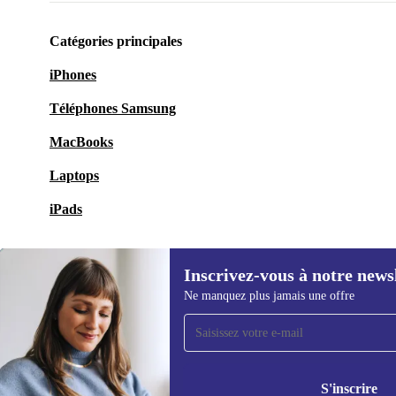
Catégories principales
iPhones
Téléphones Samsung
MacBooks
Laptops
iPads
Inscrivez-vous à notre news
Ne manquez plus jamais une offre
Recevoir offres et infos de
refurbed par mail
Ne manquez plus aucune offre.
Retrouvez les i
S'inscrire
politique de co