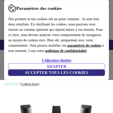
Télécharger l'application
Télécharger
Paramètres des cookies
Utilisez refurbed rapidement et facilement
Nos produits et nos cookies ont un point commun : ils sont tous
deux réutilisés. En réutilisant les cookies, nous pouvons vous
fournir un contenu optimisé qui répond mieux à vos besoins. Pour
ce faire, nous devons analyser votre comportement de navigation
au moyen de cookies tiers. Bien sûr, uniquement avec votre
Smartphones
Laptops
Tablettes
Montres connectées
Accessoires
C
consentement. Vous pouvez modifier vos
paramètres de cookies
à
tout moment. Lisez notre
politique de confidentialité
.
Accueil
Produits
Accessoires
Accessoires Ordinateur
Utilisation limitée
ADAPTER
HTC Vive Pro VR
ACCEPTER TOUS LES COOKIES
Kit complet | Bleu
(Collecte d'avis)