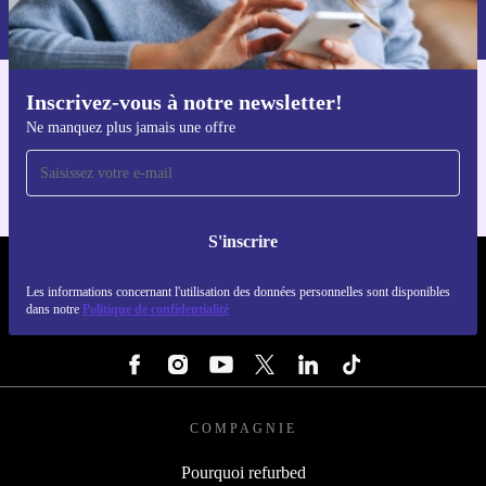
dans notre
politique de confidentialité
.
Inscrivez-vous à notre newsletter!
Téléchargez l'application refurbed
Ne manquez plus jamais une offre
Pour iOS et Android
S'inscrire
REFURBED LUXEMBOURG - RETHINK NEW.
Les informations concernant l'utilisation des données personnelles sont disponibles
dans notre
Politique de confidentialité
SUIVEZ-NOUS
COMPAGNIE
Pourquoi refurbed