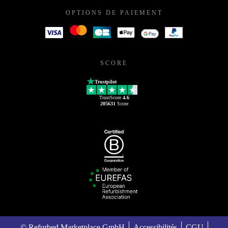
OPTIONS DE PAIEMENT
SCORE
Trustpilot
TrustScore
4.6
205631
Score
© Refurbed Marketplace GmbH
Accessibilités
CGU