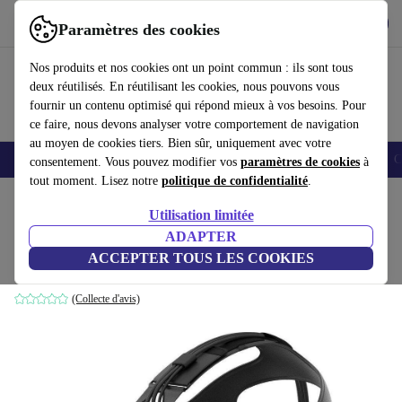
Télécharger l'application
Télécharger
Paramètres des cookies
Utilisez refurbed rapidement et facilement
Nos produits et nos cookies ont un point commun : ils sont tous
deux réutilisés. En réutilisant les cookies, nous pouvons vous
fournir un contenu optimisé qui répond mieux à vos besoins. Pour
ce faire, nous devons analyser votre comportement de navigation
au moyen de cookies tiers. Bien sûr, uniquement avec votre
Smartphones
Laptops
Tablettes
Montres connectées
Accessoires
C
consentement. Vous pouvez modifier vos
paramètres de cookies
à
tout moment. Lisez notre
politique de confidentialité
.
Accueil
Produits
Accessoires
Accessoires Ordinateur
Utilisation limitée
ADAPTER
HTC Vive
ACCEPTER TOUS LES COOKIES
Noir
(Collecte d'avis)