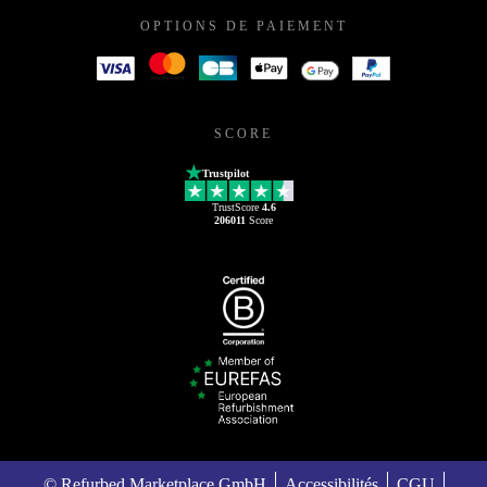
OPTIONS DE PAIEMENT
SCORE
Trustpilot
TrustScore
4.6
206011
Score
© Refurbed Marketplace GmbH
Accessibilités
CGU