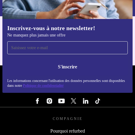
dans notre
politique de confidentialité
.
Inscrivez-vous à notre newsletter!
Téléchargez l'application refurbed
Ne manquez plus jamais une offre
Pour iOS et Android
S'inscrire
REFURBED LUXEMBOURG - RETHINK NEW.
Les informations concernant l'utilisation des données personnelles sont disponibles
dans notre
Politique de confidentialité
SUIVEZ-NOUS
COMPAGNIE
Pourquoi refurbed