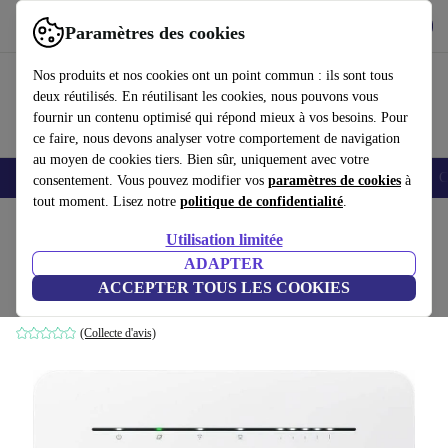
Télécharger l'application
Télécharger
Paramètres des cookies
Utilisez refurbed rapidement et facilement
Nos produits et nos cookies ont un point commun : ils sont tous
deux réutilisés. En réutilisant les cookies, nous pouvons vous
fournir un contenu optimisé qui répond mieux à vos besoins. Pour
ce faire, nous devons analyser votre comportement de navigation
au moyen de cookies tiers. Bien sûr, uniquement avec votre
Smartphones
Laptops
Tablettes
Montres connectées
Accessoires
C
consentement. Vous pouvez modifier vos
paramètres de cookies
à
tout moment. Lisez notre
politique de confidentialité
.
Accueil
Produits
Accessoires
Accessoires Ordinateur
Utilisation limitée
ADAPTER
Huawei B535-333
ACCEPTER TOUS LES COOKIES
Blanc
(Collecte d'avis)