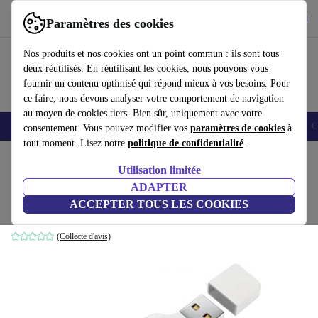
Télécharger l'application
Télécharger
Paramètres des cookies
Utilisez refurbed rapidement et facilement
Nos produits et nos cookies ont un point commun : ils sont tous
deux réutilisés. En réutilisant les cookies, nous pouvons vous
fournir un contenu optimisé qui répond mieux à vos besoins. Pour
ce faire, nous devons analyser votre comportement de navigation
au moyen de cookies tiers. Bien sûr, uniquement avec votre
Smartphones
Laptops
Tablettes
Montres connectées
Accessoires
C
consentement. Vous pouvez modifier vos
paramètres de cookies
à
tout moment. Lisez notre
politique de confidentialité
.
Accueil
Produits
Accessoires
Accessoires Ordinateur
Utilisation limitée
ADAPTER
Huawei E3533
ACCEPTER TOUS LES COOKIES
Blanc
(Collecte d'avis)