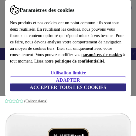
Télécharger l'application
Télécharger
Paramètres des cookies
Utilisez refurbed rapidement et facilement
Nos produits et nos cookies ont un point commun : ils sont tous
deux réutilisés. En réutilisant les cookies, nous pouvons vous
fournir un contenu optimisé qui répond mieux à vos besoins. Pour
ce faire, nous devons analyser votre comportement de navigation
au moyen de cookies tiers. Bien sûr, uniquement avec votre
Smartphones
Laptops
Tablettes
Montres connectées
Accessoires
C
consentement. Vous pouvez modifier vos
paramètres de cookies
à
tout moment. Lisez notre
politique de confidentialité
.
Accueil
Produits
Accessoires
Accessoires Ordinateur
Utilisation limitée
ADAPTER
Huawei E5785-92c
ACCEPTER TOUS LES COOKIES
Blanc
(Collecte d'avis)