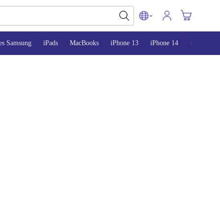
es Samsung
iPads
MacBooks
iPhone 13
iPhone 14
iPhone 15