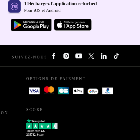
Téléchargez l'application refurbed
Pour iOS et Android
SUIVEZ-NOUS
OPTIONS DE PAIEMENT
SCORE
ION
Trustpilot
TrustScore
4.6
205782
Score