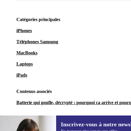
Catégories principales
iPhones
Téléphones Samsung
MacBooks
Laptops
iPads
Contenus associés
Batterie qui gonfle, décrypté : pourquoi ça arrive et pourq
Inscrivez-vous à notre news