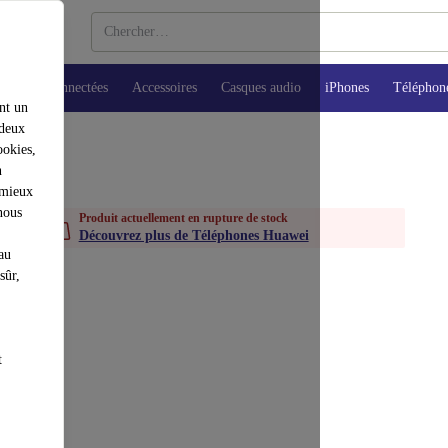
Montres connectées
Accessoires
Casques audio
iPhones
Téléphon
nt un
 deux
ookies,
n
 mieux
nous
Produit actuellement en rupture de stock
Découvrez plus de Téléphones Huawei
au
sûr,
t