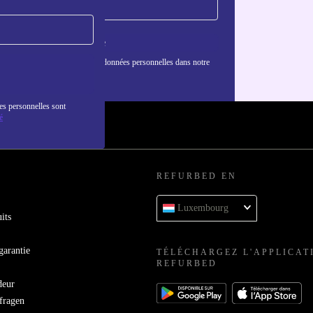
S'inscrire
nformations sur l'utilisation des données personnelles dans notre
nfidentialité
.
es personnelles sont
é
REFURBED EN
Luxembourg
its
garantie
TÉLÉCHARGEZ L'APPLICAT
REFURBED
deur
bfragen