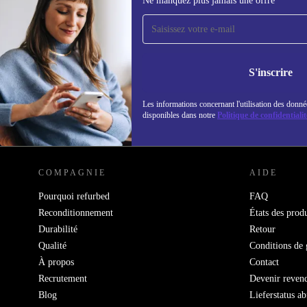
Ne manquez plus jamais une offre
Recevoir offres et infos de
refurbed par mail
Ne manquez plus aucune offre.
Retrouvez les i
S'inscrire
politique de co
Les informations concernant l'utilisation des donné
disponibles dans notre
Politique de confidentialit
REFURBED LUXEMBOURG - RETHINK NEW.
COMPAGNIE
AIDE
Pourquoi refurbed
FAQ
Reconditionnement
États des produ
Durabilité
Retour
Qualité
Conditions de 
À propos
Contact
Recrutement
Devenir reven
Blog
Lieferstatus a