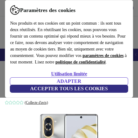
Télécharger l'application
Télécharger
Paramètres des cookies
Utilisez refurbed rapidement et facilement
Nos produits et nos cookies ont un point commun : ils sont tous
deux réutilisés. En réutilisant les cookies, nous pouvons vous
fournir un contenu optimisé qui répond mieux à vos besoins. Pour
ce faire, nous devons analyser votre comportement de navigation
au moyen de cookies tiers. Bien sûr, uniquement avec votre
Smartphones
Laptops
Tablettes
Montres connectées
Accessoires
C
consentement. Vous pouvez modifier vos
paramètres de cookies
à
tout moment. Lisez notre
politique de confidentialité
.
Accueil
Produits
Téléphones & Smartphones
Téléphones Huawei
Utilisation limitée
ADAPTER
Huawei Nova 10
ACCEPTER TOUS LES COOKIES
8 GB | 128 GB | Dual-SIM | argent
(Collecte d'avis)