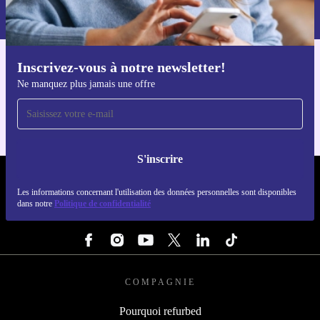
dans notre
politique de confidentialité
.
Inscrivez-vous à notre newsletter!
Téléchargez l'application refurbed
Ne manquez plus jamais une offre
Pour iOS et Android
S'inscrire
REFURBED LUXEMBOURG - RETHINK NEW.
Les informations concernant l'utilisation des données personnelles sont disponibles
dans notre
Politique de confidentialité
SUIVEZ-NOUS
COMPAGNIE
Pourquoi refurbed