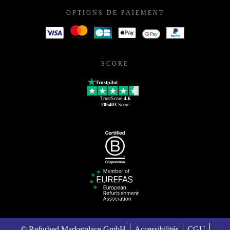
OPTIONS DE PAIEMENT
SCORE
Trustpilot
TrustScore
4.6
205403
Score
© Refurbed Marketplace GmbH
Accessibilités
CGU