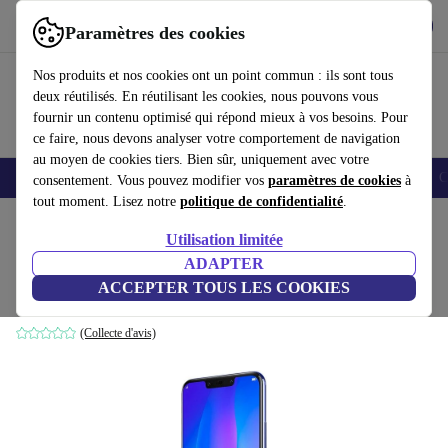
Télécharger l'application
Télécharger
Paramètres des cookies
Utilisez refurbed rapidement et facilement
Nos produits et nos cookies ont un point commun : ils sont tous
deux réutilisés. En réutilisant les cookies, nous pouvons vous
fournir un contenu optimisé qui répond mieux à vos besoins. Pour
ce faire, nous devons analyser votre comportement de navigation
au moyen de cookies tiers. Bien sûr, uniquement avec votre
Smartphones
Laptops
Tablettes
Montres connectées
Accessoires
C
consentement. Vous pouvez modifier vos
paramètres de cookies
à
tout moment. Lisez notre
politique de confidentialité
.
Accueil
Produits
Téléphones & Smartphones
Téléphones Huawei
Utilisation limitée
ADAPTER
Huawei Nova 3
ACCEPTER TOUS LES COOKIES
4 GB | 128 GB | Dual-SIM | Iris Purple
(Collecte d'avis)