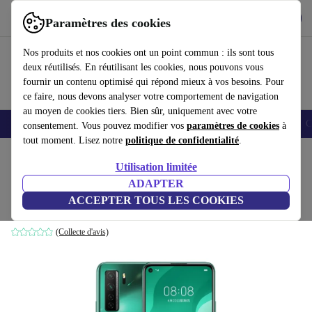
Télécharger l'application
Télécharger
Paramètres des cookies
Utilisez refurbed rapidement et facilement
Nos produits et nos cookies ont un point commun : ils sont tous
deux réutilisés. En réutilisant les cookies, nous pouvons vous
fournir un contenu optimisé qui répond mieux à vos besoins. Pour
ce faire, nous devons analyser votre comportement de navigation
au moyen de cookies tiers. Bien sûr, uniquement avec votre
Smartphones
Laptops
Tablettes
Montres connectées
Accessoires
C
consentement. Vous pouvez modifier vos
paramètres de cookies
à
tout moment. Lisez notre
politique de confidentialité
.
Accueil
Produits
Téléphones & Smartphones
Téléphones Huawei
Utilisation limitée
ADAPTER
Huawei Nova 7 SE
ACCEPTER TOUS LES COOKIES
6 GB | 128 GB | Dual-SIM | vert
(Collecte d'avis)