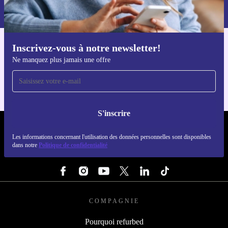
dans notre
politique de confidentialité
.
Inscrivez-vous à notre newsletter!
Téléchargez l'application refurbed
Ne manquez plus jamais une offre
Pour iOS et Android
S'inscrire
REFURBED LUXEMBOURG - RETHINK NEW.
Les informations concernant l'utilisation des données personnelles sont disponibles
dans notre
Politique de confidentialité
SUIVEZ-NOUS
COMPAGNIE
Pourquoi refurbed