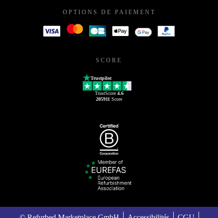
OPTIONS DE PAIEMENT
SCORE
Trustpilot
TrustScore
4.6
205911
Score
© Refurbed Marketplace GmbH
Accessibilités
CGU