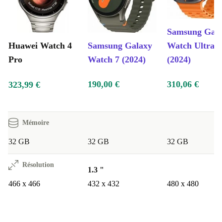
Samsung Gal
Huawei Watch 4
Samsung Galaxy
Watch Ultra
Pro
Watch 7 (2024)
(2024)
190,00 €
310,06 €
323,99 €
Mémoire
32 GB
32 GB
32 GB
Résolution
1.3 "
466 x 466
432 x 432
480 x 480