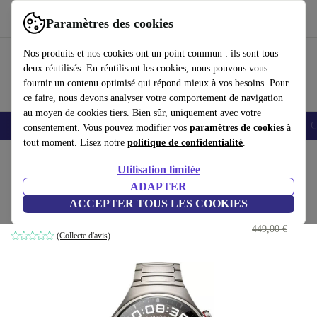
Télécharger l'application
Télécharger
Paramètres des cookies
Utilisez refurbed rapidement et facilement
Nos produits et nos cookies ont un point commun : ils sont tous
deux réutilisés. En réutilisant les cookies, nous pouvons vous
fournir un contenu optimisé qui répond mieux à vos besoins. Pour
ce faire, nous devons analyser votre comportement de navigation
au moyen de cookies tiers. Bien sûr, uniquement avec votre
Smartphones
Laptops
Tablettes
Montres connectées
Accessoires
C
consentement. Vous pouvez modifier vos
paramètres de cookies
à
tout moment. Lisez notre
politique de confidentialité
.
Accueil
Produits
Montres connectées
Utilisation limitée
ADAPTER
Huawei Watch 4 Pro
ACCEPTER TOUS LES COOKIES
323
,99 €
Titane
449,00 €
(Collecte d'avis)