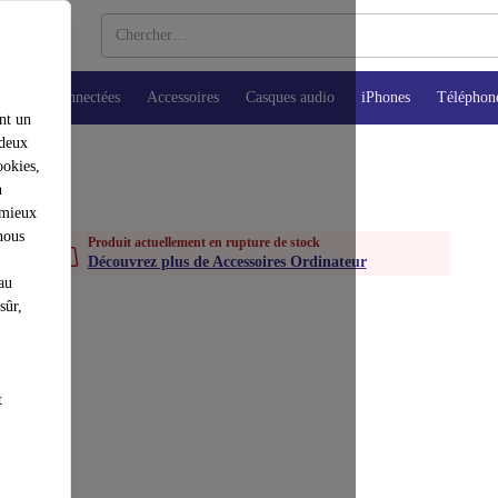
Montres connectées
Accessoires
Casques audio
iPhones
Téléphon
nt un
 deux
ookies,
n
 mieux
nous
Produit actuellement en rupture de stock
Découvrez plus de Accessoires Ordinateur
au
sûr,
t