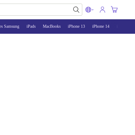
es Samsung
iPads
MacBooks
iPhone 13
iPhone 14
iPhone 15