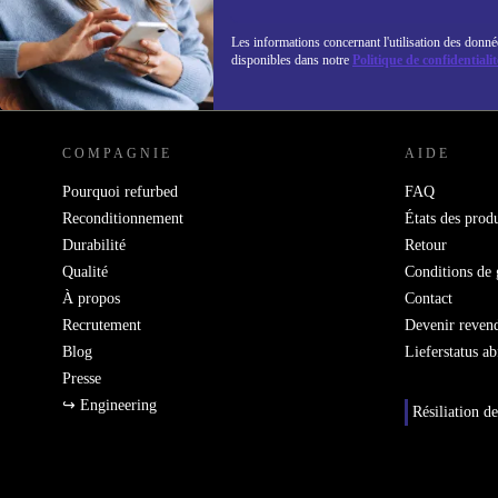
Les informations concernant l'utilisation des donné
disponibles dans notre
Politique de confidentialit
REFURBED LUXEMBOURG - RETHINK NEW.
COMPAGNIE
AIDE
Pourquoi refurbed
FAQ
Reconditionnement
États des produ
Durabilité
Retour
Qualité
Conditions de 
À propos
Contact
Recrutement
Devenir reven
Blog
Lieferstatus a
Presse
↪ Engineering
Résiliation de