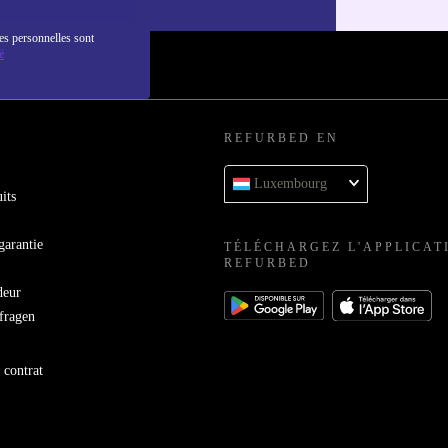
es personnelles sont
é
REFURBED EN
Luxembourg
its
garantie
TÉLÉCHARGEZ L'APPLICAT
REFURBED
deur
bfragen
 contrat