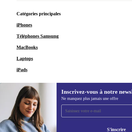
Catégories principales
iPhones
Téléphones Samsung
MacBooks
Laptops
iPads
Inscrivez-vous à notre news
Ne manquez plus jamais une offre
Recevoir offres et infos de
refurbed par mail
Ne manquez plus aucune offre.
Retrouvez les i
S'inscrire
politique de co