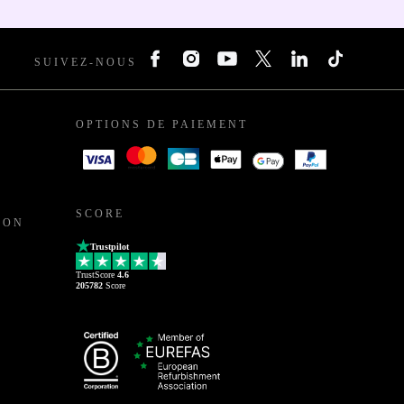
SUIVEZ-NOUS
OPTIONS DE PAIEMENT
SCORE
ION
Trustpilot
TrustScore
4.6
205782
Score