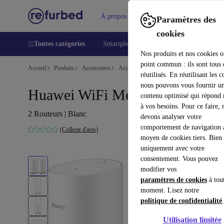
À propos
Aide
Paramètres des
cookies
Toutes catégories
Smartphones
Laptops
Tablettes
Nos produits et nos cookies o
point commun : ils sont tous
Accueil
Produits
Accessoires
Accessoires Ordinateur
réutilisés. En réutilisant les c
nous pouvons vous fournir u
Huawei WiFi Mesh 3
contenu optimisé qui répond
à vos besoins. Pour ce faire, 
2 Routeurs | Blanc
devons analyser votre
comportement de navigation 
(Collecte d'avis)
moyen de cookies tiers. Bien 
uniquement avec votre
consentement. Vous pouvez
modifier vos
paramètres de cookies
à tou
moment. Lisez notre
politique de confidentialité
.
Utilisation limitée