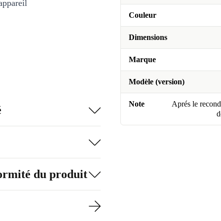
appareil
Couleur
Dimensions
Marque
Modèle (version)
Note
Aprés le recondi
é
d
formité du produit