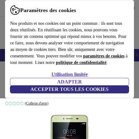
Télécharger l'application
Télécharger
Paramètres des cookies
Utilisez refurbed rapidement et facilement
Nos produits et nos cookies ont un point commun : ils sont tous
deux réutilisés. En réutilisant les cookies, nous pouvons vous
fournir un contenu optimisé qui répond mieux à vos besoins. Pour
ce faire, nous devons analyser votre comportement de navigation
au moyen de cookies tiers. Bien sûr, uniquement avec votre
Smartphones
Laptops
Tablettes
Montres connectées
Accessoires
C
consentement. Vous pouvez modifier vos
paramètres de cookies
à
tout moment. Lisez notre
politique de confidentialité
.
Accueil
Produits
Téléphones & Smartphones
Téléphones Huawei
Utilisation limitée
ADAPTER
Huawei Y6 II Compact
ACCEPTER TOUS LES COOKIES
2 GB | 16 GB | Dual-SIM | or
(Collecte d'avis)