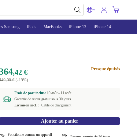
es Samsung
iPads
MacBooks
iPhone 13
iPhone 14
iPhone 15
364
Presque épuisés
,42 €
449,00 €
(-19%)
Frais de port inclus:
10 août -
11 août
Garantie de retour gratuit sous 30 jours
Livraison incl. :
Câble de chargement
Ajouter au panier
Fonctionne comme un appareil