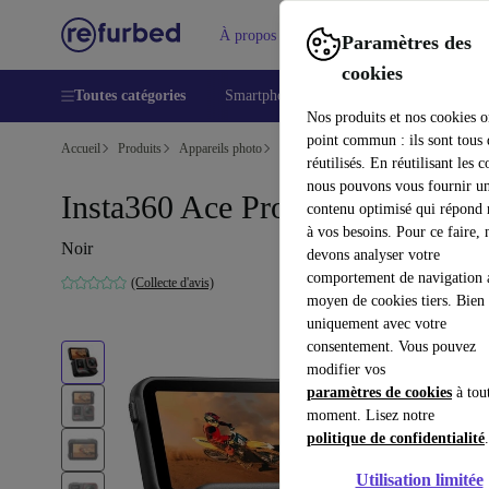
À propos
Aide
Paramètres des
cookies
Toutes catégories
Smartphones
Laptops
Tablettes
Nos produits et nos cookies o
point commun : ils sont tous
Accueil
Produits
Appareils photo
Caméras embarquées
réutilisés. En réutilisant les c
nous pouvons vous fournir u
Insta360 Ace Pro 2
contenu optimisé qui répond
à vos besoins. Pour ce faire, 
Noir
devons analyser votre
comportement de navigation 
(Collecte d'avis)
moyen de cookies tiers. Bien 
uniquement avec votre
consentement. Vous pouvez
modifier vos
paramètres de cookies
à tou
moment. Lisez notre
politique de confidentialité
.
Utilisation limitée