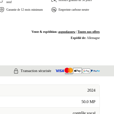
Retours gratuits de 30 jours
neuf
Garantie de 12 mois minimum
Empreinte carbone neutre
Vente & expédition:
asgoodasnew
|
Toutes nos offres
Expédié de:
Allemagne
Transaction sécurisée
2024
50.0 MP
contrôle vocal