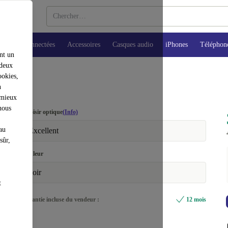
Montres connectées
Accessoires
Casques audio
iPhones
Téléphon
nt un
 deux
ookies,
n
 mieux
nous
Choisir optique
(Info)
au
Excellent
sûr,
Couleur
noir
t
Garantie incluse du vendeur :
12 mois