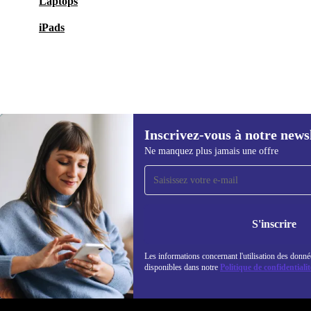
Laptops
iPads
Inscrivez-vous à notre news
364,42 €
449,00 €
(-19%)
Ne manquez plus jamais une offre
Recevoir offres et infos de
refurbed par mail
Ne manquez plus aucune offre.
Retrouvez les i
politique de co
S'inscrire
Les informations concernant l'utilisation des donné
disponibles dans notre
Politique de confidentialit
REFURBED LUXEMBOURG - RETHINK NEW.