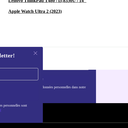
Lenovo ThinkPad T480 | i5-8350U | 14"
Apple Watch Ultra 2 (2023)
letter!
S'inscrire
nformations sur l'utilisation des données personnelles dans notre
nfidentialité
.
es personnelles sont
é