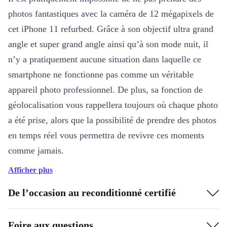
photos fantastiques avec la caméra de 12 mégapixels de
cet iPhone 11 refurbed. Grâce à son objectif ultra grand
angle et super grand angle ainsi qu’à son mode nuit, il
n’y a pratiquement aucune situation dans laquelle ce
smartphone ne fonctionne pas comme un véritable
appareil photo professionnel. De plus, sa fonction de
géolocalisation vous rappellera toujours où chaque photo
a été prise, alors que la possibilité de prendre des photos
en temps réel vous permettra de revivre ces moments
comme jamais.
Afficher plus
Beauté intérieure et extérieure
De l’occasion au reconditionné certifié
Ce nouveau iPhone Series 11 refurbed est équipé d’un
processeur bionique A13 très performant. Comparé à ses
Foire aux questions
prédécesseurs, l’empreinte digitale n’est plus la clé pour