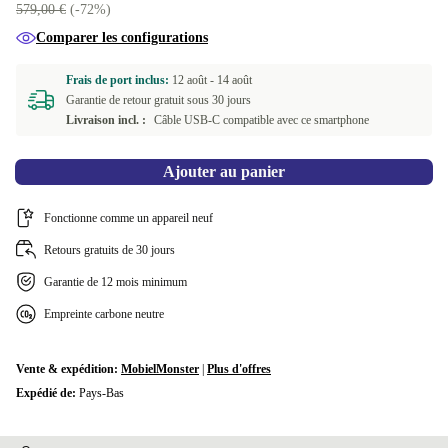
579,00 €
(-72%)
blanc
+137,67 €
Comparer les configurations
Disponible dans d'autres variantes
Frais de port inclus:
12 août -
14 août
jaune
+29,29 €
Garantie de retour gratuit sous 30 jours
Livraison incl. :
Câble USB-C compatible avec ce smartphone
Ajouter au panier
Fonctionne comme un appareil neuf
Retours gratuits de 30 jours
Garantie de 12 mois minimum
Empreinte carbone neutre
Vente & expédition:
MobielMonster
|
Plus d'offres
Expédié de:
Pays-Bas