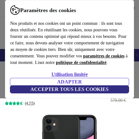
Télécharger l'application
Télécharger
Paramètres des cookies
Utilisez refurbed rapidement et facilement
Nos produits et nos cookies ont un point commun : ils sont tous
deux réutilisés. En réutilisant les cookies, nous pouvons vous
fournir un contenu optimisé qui répond mieux à vos besoins. Pour
ce faire, nous devons analyser votre comportement de navigation
au moyen de cookies tiers. Bien sûr, uniquement avec votre
Smartphones
Laptops
Tablettes
Montres connectées
Accessoires
C
consentement. Vous pouvez modifier vos
paramètres de cookies
à
tout moment. Lisez notre
politique de confidentialité
.
Accueil
Produits
Téléphones & Smartphones
iPhones
Utilisation limitée
ADAPTER
iPhone 11
ACCEPTER TOUS LES COOKIES
159
,71 €
64 GB | Dual-SIM (eSIM, Nano-SIM) | noir
579,00 €
(4,7/5)