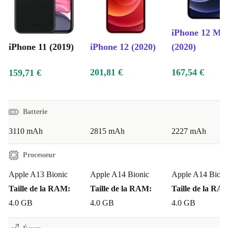
Couleurs de l’iPhone 11 refurbed
iPhone 12 Min
Ce magnifique appareil est disponible dans diverses
iPhone 11 (2019)
iPhone 12 (2020)
(2020)
couleurs, à savoir noir, argent, rouge, mauve, vert et
jaune.
201,81 €
167,54 €
159,71 €
*Si l’emballage d’origine est endommagé ou n’est plus
disponible, nos vendeurs utiliseront une boîte neutre
Batterie
blanche ou brune - comprenant du matériel de protection
3110 mAh
2815 mAh
2227 mAh
- pour livrer le produit.
Processeur
Apple A13 Bionic
Apple A14 Bionic
Apple A14 Bioni
Taille de la RAM:
Taille de la RAM:
Taille de la RA
4.0 GB
4.0 GB
4.0 GB