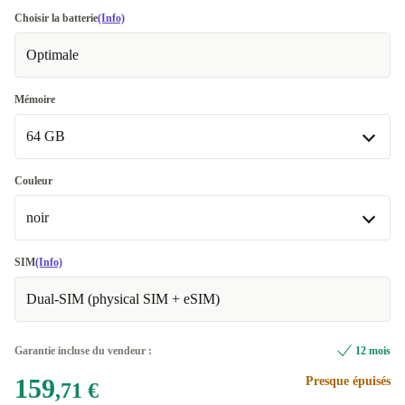
Bien
Choisir la batterie
(Info)
Optimale
Très bien
+37,68 €
Excellent
+23,16 €
Mémoire
64 GB
Premium
+154,63 €
64 GB
Couleur
noir
128 GB
+64,57 €
Disponible dans d'autres variantes
noir
SIM
(Info)
256 GB
+135,29 €
Dual-SIM (physical SIM + eSIM)
vert
+55,28 €
rouge
+78,29 €
Garantie incluse du vendeur :
12 mois
159
Presque épuisés
violet
+95,46 €
,71 €