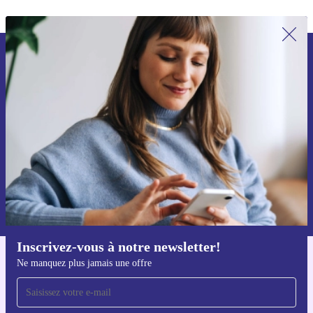
Recevoir offres et infos de refurbed
par mail
Ne manquez plus aucune offre.
S'inscrire
Retrouvez les informations sur l'utilisation des données personnelles
dans notre
politique de confidentialité
.
Inscrivez-vous à notre newsletter!
Ne manquez plus jamais une offre
Téléchargez l'application refurbed
Pour iOS et Android