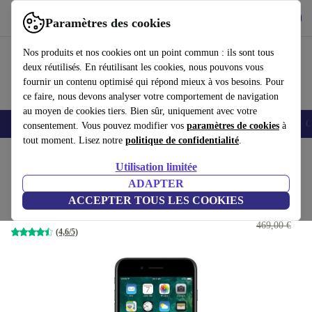
Télécharger l'application
Télécharger
Paramètres des cookies
Utilisez refurbed rapidement et facilement
Nos produits et nos cookies ont un point commun : ils sont tous
deux réutilisés. En réutilisant les cookies, nous pouvons vous
fournir un contenu optimisé qui répond mieux à vos besoins. Pour
ce faire, nous devons analyser votre comportement de navigation
au moyen de cookies tiers. Bien sûr, uniquement avec votre
Smartphones
Laptops
Tablettes
Montres connectées
Accessoires
C
consentement. Vous pouvez modifier vos
paramètres de cookies
à
tout moment. Lisez notre
politique de confidentialité
.
Accueil
Produits
Téléphones & Smartphones
iPhones
Utilisation limitée
ADAPTER
iPhone 7 Plus
ACCEPTER TOUS LES COOKIES
80
,64 €
32 GB | noir
469,00 €
(4,6/5)