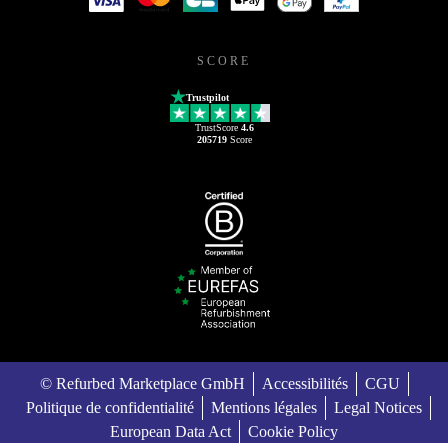
SCORE
Trustpilot
TrustScore
4.6
205719
Score
© Refurbed Marketplace GmbH
Accessibilités
CGU
Politique de confidentialité
Mentions légales
Legal Notices
European Data Act
Cookie Policy