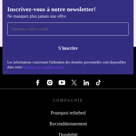
Inscrivez-vous à notre newsletter!
Téléchargez l'application refurbed
Ne manquez plus jamais une offre
Pour iOS et Android
S'inscrire
REFURBED LUXEMBOURG - RETHINK NEW.
Les informations concernant l'utilisation des données personnelles sont disponibles
dans notre
Politique de confidentialité
SUIVEZ-NOUS
COMPAGNIE
Pourquoi refurbed
Reconditionnement
Durabilité