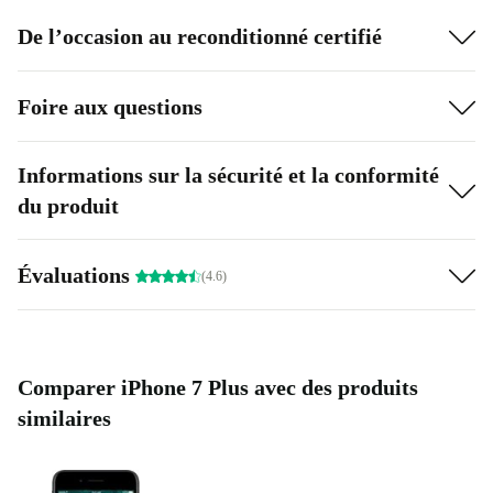
blanche ou brune - comprenant du matériel de protection
De l’occasion au reconditionné certifié
- pour livrer le produit.
Foire aux questions
Informations sur la sécurité et la conformité
du produit
Évaluations
(4.6)
Comparer iPhone 7 Plus avec des produits
similaires