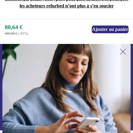
les acheteurs refurbed n’ont plus à s’en soucier
80,64 €
Ajouter au panier
469,00 €
(-83%)
Recevoir offres et infos de refurbed
par mail
Ne manquez plus aucune offre.
S'inscrire
Retrouvez les informations sur l'utilisation des données personnelles
dans notre
politique de confidentialité
.