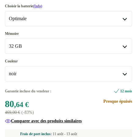
Bien
Choisir la batterie
(Info)
Optimale
Excellent
+77,35 €
Optimale
Mémoire
Disponible dans d'autres variantes
32 GB
Neuve
+119,36 €
32 GB
Couleur
Disponible dans d'autres variantes
noir
128 GB
+119,36 €
noir
Garantie incluse du vendeur :
12 mois
80
Presque épuisés
or rose
+63,36 €
,64 €
469,00 €
(-83%)
Disponible dans d'autres variantes
Comparer avec des produits similaires
or
+6,95 €
Frais de port inclus:
11 août -
13 août