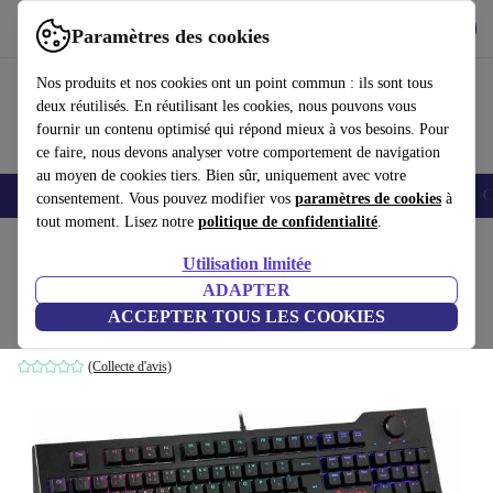
Télécharger l'application
Télécharger
Paramètres des cookies
Utilisez refurbed rapidement et facilement
Nos produits et nos cookies ont un point commun : ils sont tous
deux réutilisés. En réutilisant les cookies, nous pouvons vous
fournir un contenu optimisé qui répond mieux à vos besoins. Pour
ce faire, nous devons analyser votre comportement de navigation
au moyen de cookies tiers. Bien sûr, uniquement avec votre
Smartphones
Laptops
Tablettes
Montres connectées
Accessoires
C
consentement. Vous pouvez modifier vos
paramètres de cookies
à
tout moment. Lisez notre
politique de confidentialité
.
Accueil
Produits
Accessoires
Accessoires Ordinateur
Claviers
Utilisation limitée
ADAPTER
Klim Vidi
ACCEPTER TOUS LES COOKIES
Gaote Outemu RED | Noir | DE
(Collecte d'avis)