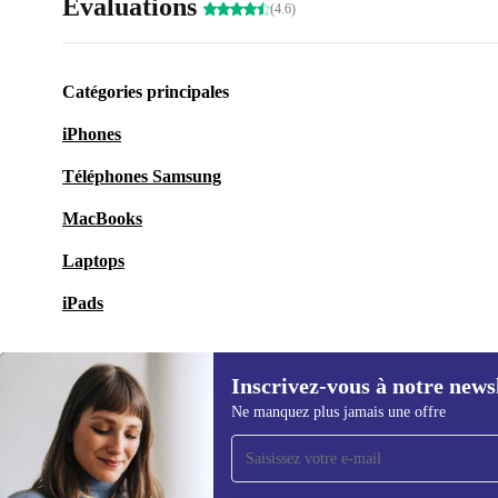
Évaluations
(4.6)
Catégories principales
iPhones
Téléphones Samsung
MacBooks
Laptops
iPads
Inscrivez-vous à notre news
Ne manquez plus jamais une offre
Recevoir offres et infos de
refurbed par mail
Ne manquez plus aucune offre.