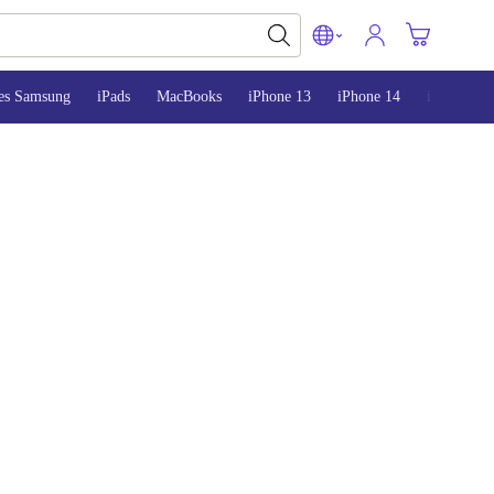
es Samsung
iPads
MacBooks
iPhone 13
iPhone 14
iPhone 15