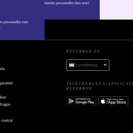
nformations sur l'utilisation des données personnelles dans notre
nfidentialité
.
es personnelles sont
é
REFURBED EN
Luxembourg
its
garantie
TÉLÉCHARGEZ L'APPLICAT
REFURBED
deur
bfragen
 contrat