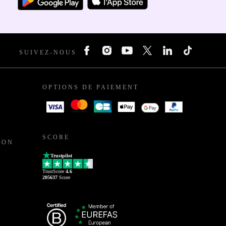
SUIVEZ-NOUS
OPTIONS DE PAIEMENT
SCORE
ION
Trustpilot
TrustScore
4.6
205637
Score