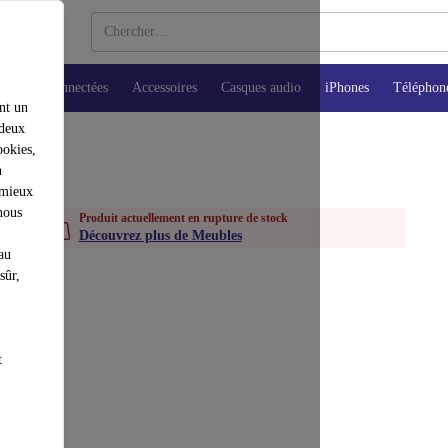
Montres connectées
Accessoires
Casques audio
iPhones
Téléphon
nt un
 deux
ookies,
n
 mieux
nous
Produit actuellement en rupture de stock
Découvrez plus de Meubles
au
sûr,
t