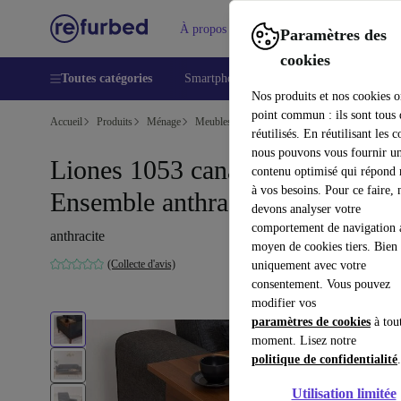
À propos
Aide
Paramètres des
cookies
Toutes catégories
Smartphones
Laptops
Tablettes
Nos produits et nos cookies o
point commun : ils sont tous
Accueil
Produits
Ménage
Meubles
réutilisés. En réutilisant les c
nous pouvons vous fournir u
Liones 1053 canapé-lit
contenu optimisé qui répond
à vos besoins. Pour ce faire, 
Ensemble anthracite
devons analyser votre
comportement de navigation 
anthracite
moyen de cookies tiers. Bien 
(Collecte d'avis)
uniquement avec votre
consentement. Vous pouvez
modifier vos
paramètres de cookies
à tou
moment. Lisez notre
politique de confidentialité
.
Utilisation limitée