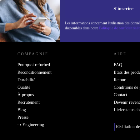
Retrouvez les i
politique de co
S'inscrire
Les informations concernant l'utilisation des donné
disponibles dans notre
Politique de confidentialit
REFURBED LUXEMBOURG - RETHINK NEW.
COMPAGNIE
AIDE
Pourquoi refurbed
FAQ
Reconditionnement
États des produ
Durabilité
Retour
Qualité
Conditions de 
À propos
Contact
Recrutement
Devenir reven
Blog
Lieferstatus a
Presse
↪ Engineering
Résiliation de