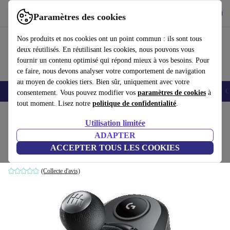
Télécharger l'application
Télécharger
Paramètres des cookies
Utilisez refurbed rapidement et facilement
Nos produits et nos cookies ont un point commun : ils sont tous
deux réutilisés. En réutilisant les cookies, nous pouvons vous
fournir un contenu optimisé qui répond mieux à vos besoins. Pour
ce faire, nous devons analyser votre comportement de navigation
au moyen de cookies tiers. Bien sûr, uniquement avec votre
Smartphones
Laptops
Tablettes
Montres connectées
Accessoires
C
consentement. Vous pouvez modifier vos
paramètres de cookies
à
tout moment. Lisez notre
politique de confidentialité
.
Accueil
Produits
Accessoires
Accessoires Ordinateur
Utilisation limitée
ADAPTER
Logitech Driving Force levier de vitesse
ACCEPTER TOUS LES COOKIES
Noir
(Collecte d'avis)